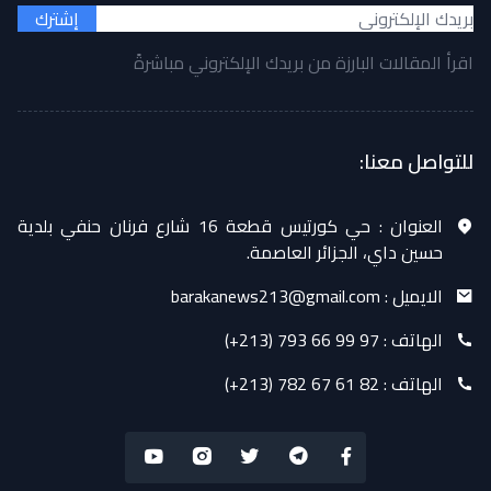
إشترك
اقرأ المقالات البارزة من بريدك الإلكتروني مباشرةً
للتواصل معنا:
العنوان :
حي كورتيس قطعة 16 شارع فرنان حنفي بلدية
حسين داي، الجزائر العاصمة.
الايميل :
barakanews213@gmail.com
الهاتف :
(+213) 793 66 99 97
الهاتف :
(+213) 782 67 61 82