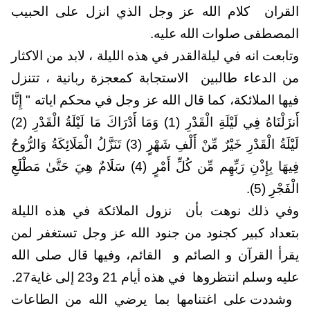
القران
كلام الله عز وجل الذي انزل على الحبيب
المصطفى صلوات الله عليه.
وتابعت انه في ليلةالقدر في هذه الليلة ، لابد من الاكثار
من الدعاء طالبين الاستجابة كمعجزة ربانية ، تتنزل
فيها الملائكة، كما قال الله عز وجل في محكم اياته " إِنَّا
أَنزَلْنَاهُ فِي لَيْلَةِ الْقَدْرِ (1) وَمَا أَدْرَاكَ مَا لَيْلَةُ الْقَدْرِ (2)
لَيْلَةُ الْقَدْرِ خَيْرٌ مِّنْ أَلْفِ شَهْرٍ (3) تَنَزَّلُ الْمَلَائِكَةُ وَالرُّوحُ
فِيهَا بِإِذْنِ رَبِّهِم مِّن كُلِّ أَمْرٍ (4) سَلَامٌ هِيَ حَتَّىٰ مَطْلَعِ
الْفَجْرِ (5).
وفي ذلك نوهت بأن
نزول الملائكة في هذه الليلة
بتعداد كبير كجنود من جنود الله عز وجل تستغفر لمن
يقرأ القرآن و الصائم و
ال
قائم، وفيها قال صلى الله
عليه وسلم انتظروها
في هذه أيام 21 و23 إلى غاية27.
وشددت على اغتنامها بما يرضي الله من الطاعات