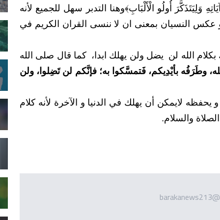
وا آيَاتِهِ وَلِيَتَذَكَّرَ أُولُو الْأَلْبَابِ﴾وهنا التدبر سهل للجميع لأنه
و عكس النسيان بمعنى ان لا ننسى القران الكريم في
بكلام الله لن
يضل ولن يهلك ابدا،
كما قال صلى الله
لله، وطَرَفُه بأيْدِيكم، فَتمسَّكوا به؛ فإنَّكم لن تَضِلوا، ولن
 يحفظه لايمكن أن يهلك في الدنيا و الآخرة لأنه كلام
لصلاة والسلام.
barakanews213@