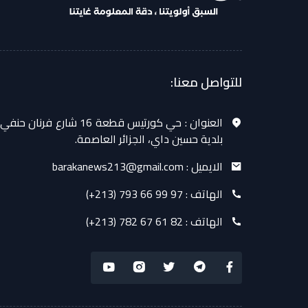
للتواصل معنا:
العنوان :
حي كورتيس قطعة 16 شارع فرنان حنفي
بلدية حسين داي، الجزائر العاصمة.
الايميل :
barakanews213@gmail.com
الهاتف :
(+213) 793 66 99 97
الهاتف :
(+213) 782 67 61 82