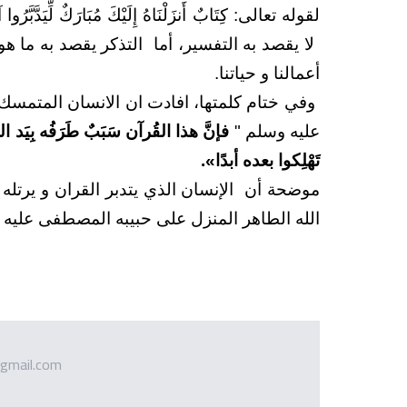
لقوله تعالى: كِتَابٌ أَنزَلْنَاهُ إِلَيْكَ مُبَارَكٌ لِّيَدَّبَّرُ
لا يقصد به التفسير، أما
التذكر يقصد به ما ه
أعمالنا و حياتنا.
وفي ختام كلمتها، افادت ان الانسان المتمسك 
عليه وسلم "
فإنَّ هذا القُرآن سَبَبٌ طَرَفُه بِيَد ا
تَهْلِكوا بعده أبدًا».
موضحة أن الإنسان الذي يتدبر القران و يرتله و
الله الطاهر المنزل على حبيبه المصطفى عليه ا
gmail.com