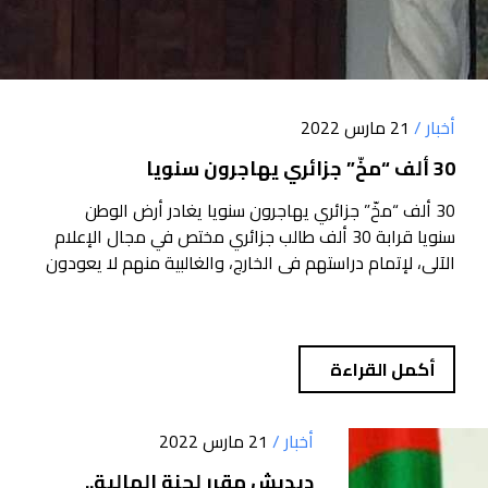
أخبار /
21 مارس 2022
30 ألف “مخّ” جزائري يهاجرون سنويا
30 ألف “مخّ” جزائري يهاجرون سنويا يغادر أرض الوطن
سنويا قرابة 30 ألف طالب جزائري مختص في مجال الإعلام
الآلي، لإتمام دراستهم في الخارج، والغالبية منهم لا يعودون
إلى أرض الوطن بسبب ا...
أكمل القراءة
أخبار /
21 مارس 2022
ديديش مقرر لجنة المالية..