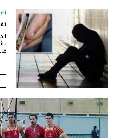
أخبا
تفش
الم
بال
فال
أ