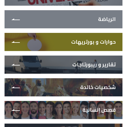
الرياضة
حوارات و بورتريهات
تقارير و ريبورتاجات
شخصيات خالدة
قصص إنسانية