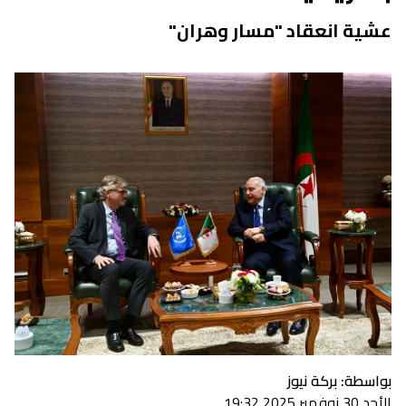
عشية انعقاد "مسار وهران"
بواسطة: بركة نيوز
الأحد 30 نوفمبر 2025 19:32