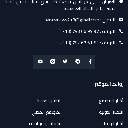
العنوان :
حي كورتيس قطعة 16 شارع فرنان حنفي بلدية
حسين داي، الجزائر العاصمة.
الايميل :
barakanews213@gmail.com
الهاتف :
(+213) 793 66 99 97
الهاتف :
(+213) 782 67 61 82
روابط الموقع
أخبار المجتمع
الأخبار الوطنية
الأخبار الدولية
المجتمع المدني
أخبار الولايات
وقفات و مواقف