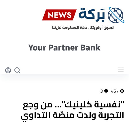
3
467
"نفسية كلينيك"… من وجع
التجربة ولدت منصّة التداوي