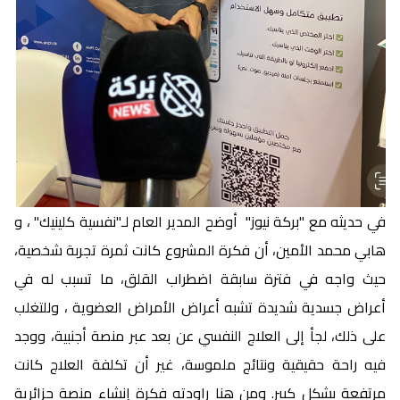
في حديثه مع "بركة نيوز" أوضح المدير العام لـ"نفسية كلينيك" ، و
هابي محمد الأمين، أن فكرة المشروع كانت ثمرة تجربة شخصية،
حيث واجه في فترة سابقة اضطراب القلق، ما تسبب له في
أعراض جسدية شديدة تشبه أعراض الأمراض العضوية ، وللتغلب
على ذلك، لجأ إلى العلاج النفسي عن بعد عبر منصة أجنبية، ووجد
فيه راحة حقيقية ونتائج ملموسة، غير أن تكلفة العلاج كانت
مرتفعة بشكل كبير. ومن هنا راودته فكرة إنشاء منصة جزائرية