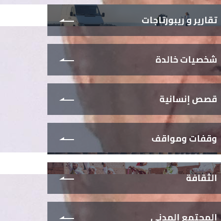
تقارير و ريبورتاجات
شخصيات خالدة
قصص إنسانية
وقفات ومواقف
الثقافة
المجتمع المدني