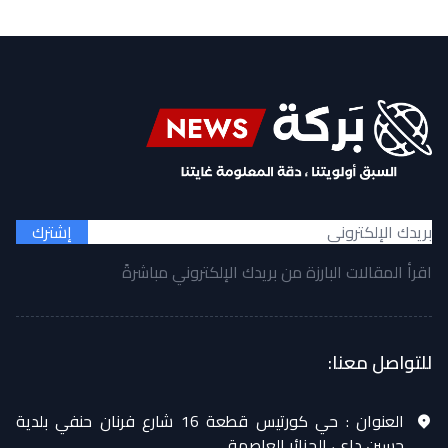
إشترك
اقرأ المقالات البارزة من بريدك الإلكتروني مباشرةً
للتواصل معنا:
العنوان :
حي كورتيس قطعة 16 شارع فرنان حنفي بلدية
حسين داي، الجزائر العاصمة.