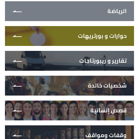
الرياضة
حوارات و بورتريهات
تقارير و ريبورتاجات
شخصيات خالدة
قصص إنسانية
وقفات ومواقف