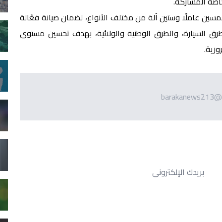
اصة المشاركة.
ين عاملًا وستين آلة من مختلف الأنواع، لضمان صيانة فعّالة
رق السيارة، والطرق الوطنية والولائية، بهدف تحسين مستوى
ورية.
barakanews213@