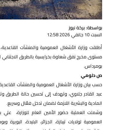
بواسطة: بركة نيوز
السبت 10 جانفي 2026 12:58
أطلقت وزارة الأشغال العمومية والمنشآت القاعدية، 
مستوى مخرج نفق شعاوة بخرايسية بالطريق الاجتنابي الثا
بومرداس.
ص دلومي
حسب بيان وزارة الأشغال العمومية والمنشآت القاعدية،
عبد القادر جلاوي، وتهدف إلى تحسين حالة الطريق وت
المادية والبشرية اللازمة لضمان تدخل فعّال وسريع.
وشملت العملية حضور الأمين العام للوزارة، علي بولر
العمومية لولايات تيبازة، الجزائر، البليدة، البوير