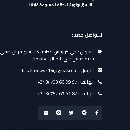
للتواصل معنا:
العنوان :
حي كورتيس قطعة 16 شارع فرنان حنفي
بلدية حسين داي، الجزائر العاصمة.
الايميل :
barakanews213@gmail.com
الهاتف :
(+213) 793 66 99 97
الهاتف :
(+213) 782 67 61 82