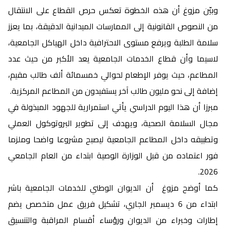
وبيّن مزوغ أن هذه الخطوة تعكس حرص القطاع على الانتقال
من النصوص القانونية إلى الممارسات الميدانية الدقيقة، بما يعزز
سلامة الطلبة ويرفع مستوى الاحترافية داخل الهياكل الجامعية،
لاسيما وأن قطاع الخدمات الجامعية يعد الأكبر من حيث عدد
المطاعم، حيث يوفر الإطعام لحوالي خمسمائة ألف طالب مقيم،
إضافة إلى نحو مليون طالب آخر يستفيدون من المطاعم المركزية.
مبرزا أن هذا اليوم الدراسي يأتي استمرارية للجهود المبذولة في
مجال السلامة الصحية، ويهدف إلى تطوير البروتوكول العملي
وتطبيقه داخل المطاعم الجامعية ليصبح مشروعا واضحا وملزما
فور اعتماده من قبل الوزارة الوصية ابتداء من العام الجامعي
2026.
كما أوضح مزوغ أن الديوان الوطني للخدمات الجامعية باشر
ابتداء من 6 ديسمبر الجاري، تشكيل فريق عمل متخصص يضم
إطارات وخبراء من الديوان ورؤساء أقسام المراقبة والتنسيق