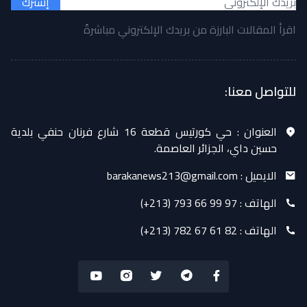
إشترك
اقرأ المقالات البارزة من بريدك الإلكتروني مباشرةً
للتواصل معنا:
العنوان :
حي كورتيس قطعة 16 شارع فرنان حنفي بلدية
حسين داي، الجزائر العاصمة.
الايميل :
barakanews213@gmail.com
الهاتف :
(+213) 793 66 99 97
الهاتف :
(+213) 782 67 61 82