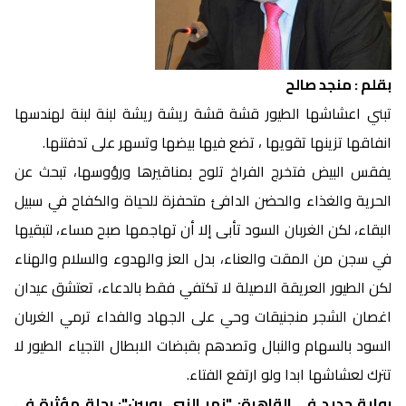
بقلم : منجد صالح
تبني اعشاشها الطيور قشة قشة ريشة ريشة لبنة لبنة لهندسها
انفاقها تزينها تقويها ، تضع فيها بيضها وتسهر على تدفتنها.
يفقس البيض فتخرج الفراخ تلوح بمناقيرها ورؤوسها، تبحث عن
الحرية والغذاء والحضن الدافئ متحفزة للحياة والكفاح في سبيل
البقاء، لكن الغربان السود تأبى إلا أن تهاجمها صبح مساء، لتبقيها
في سجن من المقت والعناء، بدل العز والهدوء والسلام والهناء
لكن الطيور العريقة الاصيلة لا تكتفي فقط بالدعاء، تعتشق عيدان
اغصان الشجر منجنيقات وحي على الجهاد والفداء ترمي الغربان
السود بالسهام والنبال وتصدهم بقبضات الابطال التجياء الطيور لا
تترك لعشاشها ابدا ولو ارتفع الفتاء.
رواية جديد في القاهرة: "نهر النبي روبين": رحلة مؤثرة في