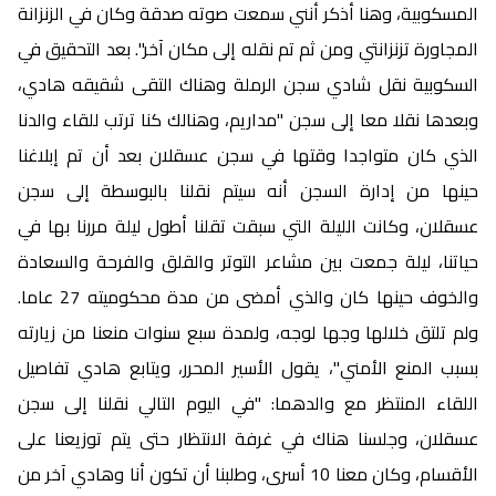
المسكوبية، وهنا أذكر أنني سمعت صوته صدقة وكان في الزنزانة
المجاورة تزنزانتي ومن ثم تم نقله إلى مكان آخر". بعد التحقيق في
السكوبية نقل شادي سجن الرملة وهناك التقى شقيقه هادي،
وبعدها نقلا معا إلى سجن "مداريم، وهنالك كنا ترتب للقاء والدنا
الذي كان متواجدا وقتها في سجن عسقلان بعد أن تم إبلاغنا
حينها من إدارة السجن أنه سيتم نقلنا بالبوسطة إلى سجن
عسقلان، وكانت الليلة التي سبقت تقلنا أطول ليلة مررنا بها في
حياتنا، ليلة جمعت بين مشاعر التوتر والقلق والفرحة والسعادة
والخوف حينها كان والذي أمضى من مدة محكوميته 27 عاما.
ولم تلتق خلالها وجها لوجه، ولمدة سبع سنوات منعنا من زيارته
بسبب المنع الأمني"، يقول الأسير المحرر، ويتابع هادي تفاصيل
اللقاء المنتظر مع والدهما: "في اليوم التالي نقلنا إلى سجن
عسقلان، وجلسنا هناك في غرفة الانتظار حتى يتم توزيعنا على
الأقسام، وكان معنا 10 أسرى، وطلبنا أن تكون أنا وهادي آخر من