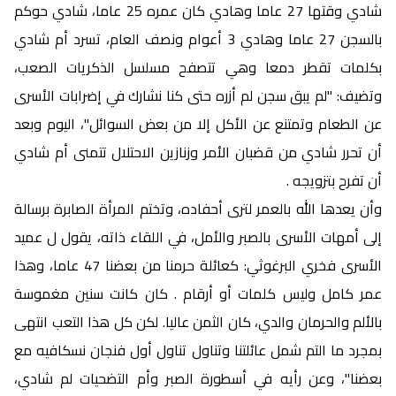
شادي وقتها 27 عاما وهادي كان عمره 25 عاما، شادي حوكم
بالسجن 27 عاما وهادي 3 أعوام ونصف العام، تسرد أم شادي
بكلمات تقطر دمعا وهي تتصفح مسلسل الذكريات الصعب،
وتضيف: "لم يبق سجن لم أزره حتى كنا نشارك في إضرابات الأسرى
عن الطعام وتمتنع عن الأكل إلا من بعض السوائل"، اليوم وبعد
أن تحرر شادي من قضبان الأمر وزنازين الاحتلال تتمنى أم شادي
أن تفرح بتزويجه .
وأن يعدها الله بالعمر لترى أحفاده، وتختم المرأة الصابرة برسالة
إلى أمهات الأسرى بالصبر والأمل، في اللقاء ذاته، يقول ل عميد
الأسرى فخري البرغوثي: كعائلة حرمنا من بعضنا 47 عاما، وهذا
عمر كامل وليس كلمات أو أرقام . كان كانت سنين مغموسة
بالألم والحرمان والدي، كان الثمن عاليا. لكن كل هذا التعب انتهى
بمجرد ما التم شمل عائلتنا وتناول تناول أول فنجان نسكافيه مع
بعضنا"، وعن رأيه في أسطورة الصبر وأم التضحيات لم شادي،