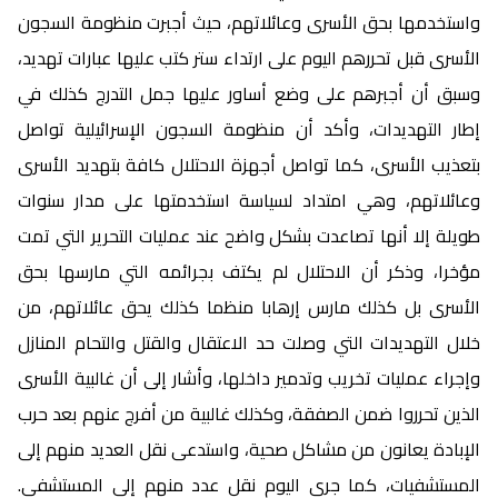
واستخدمها بحق الأسرى وعائلاتهم، حيث أجبرت منظومة السجون
الأسرى قبل تحررهم اليوم على ارتداء ستر كتب عليها عبارات تهديد،
وسبق أن أجبرهم على وضع أساور عليها جمل التدرج كذلك في
إطار التهديدات، وأكد أن منظومة السجون الإسرائيلية تواصل
بتعذيب الأسرى، كما تواصل أجهزة الاحتلال كافة بتهديد الأسرى
وعائلاتهم، وهي امتداد لسياسة استخدمتها على مدار سنوات
طويلة إلا أنها تصاعدت بشكل واضح عند عمليات التحرير التي تمت
مؤخرا، وذكر أن الاحتلال لم يكتف بجرائمه التي مارسها بحق
الأسرى بل كذلك مارس إرهابا منظما كذلك يحق عائلاتهم، من
خلال التهديدات التي وصلت حد الاعتقال والقتل والتحام المنازل
وإجراء عمليات تخريب وتدمير داخلها، وأشار إلى أن غالبية الأسرى
الذين تحرروا ضمن الصفقة، وكذلك غالبية من أفرج عنهم بعد حرب
الإبادة يعانون من مشاكل صحية، واستدعى نقل العديد منهم إلى
المستشفيات، كما جرى اليوم نقل عدد منهم إلى المستشفى.