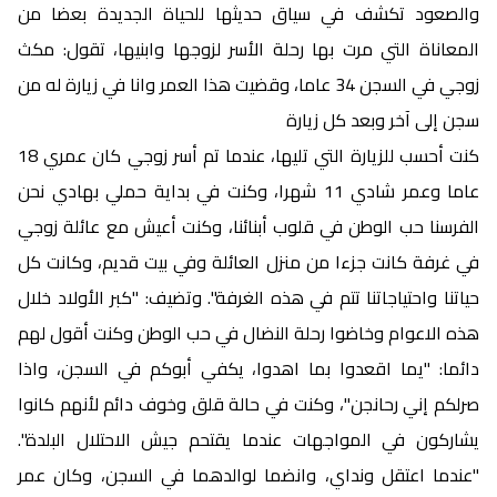
والصعود تكشف في سياق حديثها للحياة الجديدة بعضا من
المعاناة التي مرت بها رحلة الأسر لزوجها وابنيها، تقول: مكث
زوجي في السجن 34 عاما، وقضيت هذا العمر وانا في زيارة له من
سجن إلى آخر وبعد كل زيارة
كنت أحسب للزيارة التي تليها، عندما تم أسر زوجي كان عمري 18
عاما وعمر شادي 11 شهرا، وكنت في بداية حملي بهادي نحن
الفرسنا حب الوطن في قلوب أبنائنا، وكنت أعيش مع عائلة زوجي
في غرفة كانت جزءا من منزل العائلة وفي بيت قديم، وكانت كل
حياتنا واحتياجاتنا تتم في هذه الغرفة". وتضيف: "كبر الأولاد خلال
هذه الاعوام وخاضوا رحلة النضال في حب الوطن وكنت أقول لهم
دائما: "يما اقعدوا بما اهدوا، يكفي أبوكم في السجن، واذا
صرلكم إني رحانجن"، وكنت في حالة قلق وخوف دائم لأنهم كانوا
يشاركون في المواجهات عندما يقتحم جيش الاحتلال البلدة".
"عندما اعتقل ونداي، وانضما لوالدهما في السجن، وكان عمر