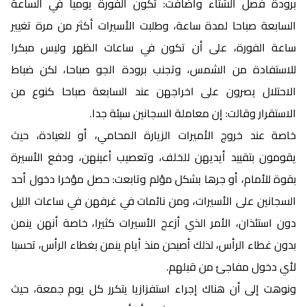
برودة فصل الشتاء وأضافت: تكون الفورة يوميا في الساعة
السابعة صباحا لمدة ساعة، وطلبت الأسيرات أكثر من مرة تغيير
ساعة الفورة، على أن تكون في ساعات الظهر وليس مبكرا
للاستفادة من الشمس، وتجنب برودة الجو صباحا، لكن ضباط
الاحتلال يصرون على اخراجهن عند السابعة صباحا كنوع من
الاستقرار وقالت: إن معاملة السجانين سيئة جدا.
خاصة عند خروج الأميرات الزيارة المحامي، أو للعيادة، حيث
يقومون بتقييد أيديهن للخلف، وتعصيب أعينهن، ودفع الأسيرة
بقوة للأمام، أو جرها بشكل مؤلم وتابعت: حصل مؤخرا دخول أحد
السجانين على الأسيرات، ومن نائمات في غرفهن في ساعات الليل
دون استئذان، الأمر الذي أزعج الأسيرات كثيرا، خاصة أنهن ينمن
بدون غطاء الرأس، لذلك أصبحن منذ أيام ينمن بغطاء الرأس، تحسبا
لأي دخول مفاجئ من قبلهم.
ونوهت إلى أن هناك إجراء استفزازيا يتكرر كل يوم جمعة، حيث