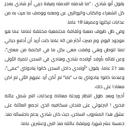
يقول أبو شادي : "ما قدمته اقدمته رفيقة دربي أم شادي يعجز
كل الشعراء والكتاب والروائيين عن وصفه ووصف ما مرت به من
عذابات تركتها وعمرها 18 عاما.
وفي ظل ظروف صعبة وثقافة مجتمعية مختلفة تماما عما هو
موجود اليوم. وم صبرت أكثر من 40 عاما كنت أريد أن أدفع حياتي
لمنا للوطن وهي وقفت معى بكل ما في الكلمة من معنى"،
وعن لقائه بأولاد أولاده شادي وهادي في السجن للمرة الأولى
بعد 27 عاما، يقول: "أولادي داخل السجن كانوا ينادولتي "عمى"،
وعندما كانوا ينادولتي به ب "بابا" لم أكن أرد عليهم الألي لم اكن
معتادا على ذلك.
أخيرا وبعد طول انتظار ورحلة معاناة وعذابات التم شمل عائلة
فخري ! البرغوثي على فنجان نسكافيه الذي تجمع العائلة على
عشق هذا المشروب الساخن، حيث كان شادي يحلم باحتسائه منذ.
خمسة عشر شهرا، وبرفقة عائلته منذ النين وعشرين عاما.