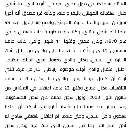
العائلة عندما كنا في منزل فخرى البرغوثي "أبو شادي" بما شادي
خلال استقباله المهنئين بالإفراج عنه، وكأنه غير مصدق أنه أخيرا
تحرر من القيودوالأغلال، تركد المهنئين وانضم إلينا ليقول: "بعد 48
عاما التم شمل عائلتي، وكانت رحلة طويلة بدات باعتقال والدي
عام 1978، وكان عمري وقتها 11 شهرا وأمي كانت حاملا
يشقيقي هادي وبدأت رحلة تعرفنا على والدي من خلال شبك
الزيارة في السجن، وكان والدي معتقلا مدى الحياة. ويضيف:
"خلال اعتقال والدي أجلت موضوع ارتباطي أكثر من مرة، لأنني
أردت أن تكتمل فرحتنا بوجود والذي بيننا، وكان ذلك في بداية
الألفينيات وكان عمري وقتها 22 عاما، اعتقلت في العشرين من
كانون الأول 2003، وأول سجن دخلته كان سجن المسكوبية،
وبعد مرور عدة صفقات لم تشعلنا أناووالدي أدركت أن لقاءنا
سيكون داخل السجن، وحتى عندما تم اعتقال شقيقي هادي لم
أكن أعلم انه ايضا في السجن الذي كنت فيه وكان سجن