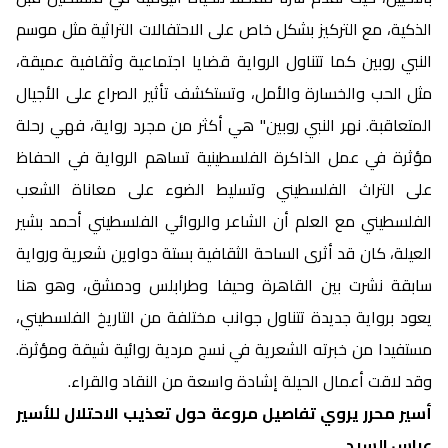
الذكية، مع التركيز بشكل خاص على الاحتفالات التراثية مثل موسم
النبي روبين كما تتناول الرواية قضايا اجتماعية وثقافية عميقة،
مثل الحب والخسارة والأمل، وتستكشف تأثير الصراع على الأجيال
المتعاقبة. نهر النبي روبين" هي أكثر من مجرد رواية، فهي رحلة
مؤثرة في عمل الذاكرة الفلسطينية تساهم الرواية في الحفاظ
على التراث الفلسطيني وتسليط الضوء على معاناة الشعب
الفلسطيني مع العلم أن الشاعر والروائي الفلسطيني أحمد بشير
العيلة، كان قد أثرى الساحة الثقافية بستة دواوين شعرية ورواية
سابقة نشرت بين القاهرة وحيفا وطرابلس ودمشق، وهو هنا
يعود برواية جديدة تتناول جوانب مختلفة من التاريخ الفلسطيني،
مستفيدا من خبرته الشعرية في نسج مردية روائية شيقة ومؤثرة.
وقد لاقت أعمال الحيلة إشادة واسعة من النقاد والقراء.
أسير محرر يروي تفاصيل مروعة حول تعذيب الاحتلال للأسير
عباس السيد