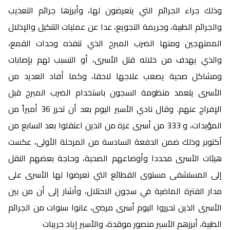
وذلك جراء الجرائم التي يتعرضون لها، وأبرزها جرائم التعذيب
والجرائم الطبية، وجريمة التجويع، عدا عن عمليات التنكيل والإذلال
الممتهجين ومنها الضرب المبرح الذي تنفذه وحدات القمع،
والذي يهدف من خلاله قتل الأسرى، أو التسبب لهم بإصابات
ومشاكل صحية يصعب علاجها لاحقا، وكما أفاد العديد من
الأسرى يتعمد منظومة السجون باستخدام الضرب المبرح قبل
الإفراج عنهم. وقال نادي الأسير اليوم بعد أن تحرر 36 أميراً من
المؤبدات، و 333 من أسرى غزة من الذين اعتقلوا بعد السابع من
أكتوبر وذلك ضمن الدفعة السادسة من المرحلة الأولى، عكست
هيئات الأسرى محددا وأوضاعهم الصحية، وحاجة بعضهم النقل
إلى المستشفى مستوى القطائع التي تعرضوا لها الأسرى على
مدار الفترة الماضية في سجون الاحتلال، وأشار إلى أن من بين
الأسرى الذين تحرروا اليوم أسرى مرضى، عانوا سنوات من الجرائم
الطبية، أبرزهم الأسير منصور موقدة، والأسير إياد حريبات