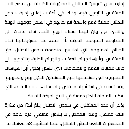
إدارة سجن "عوفر" الاحتلالي المسؤولية الكاملة عن مصير آلاف
المعتقلين التابعين فيه، وذلك في أعقاب إعلان إدارة سجون
الاحتلال عملية قمع واسعة تتم بحالهم في السجن ووجهت الهيئة
والنادي في بيان لهما مساء اليوم الأحد، نداء عاجات إلى
المنظومة الحقوقية الدولية بأن تقف. عند مسؤولياتها تجاه
الجرائم الممنهجة التي تمارسها منظومة سجون الاحتلال بحق
المعتقلين، وأبرزها: جرائم التعذيب. والجرائم الطبية، والتجويع، إلى
جانب عمليات القمع والاقتحامات التي تشكل إحدى أبرز السياسات
الممنهجة التي تستخدمها بحق المستقلين للتكيل بهم وتعذيبهم،
وقد تسببت في استشهاد محقلين وتحديدا بعد حرب الإبادة، التي
شكلت المرحلة الأكثر دموية في تاريخ الحركة الأسيرة.
يذكر أن عدد المعتقلين في سجون الاحتلال يبلغ أكثر من عشرة
آلاف معتقل، وهذا المعطى لا يشمل معتقلي غزة كافة في
المعسكرات التابعة لجيش الاحتلال، فيما استشهد 58 معتقلا في