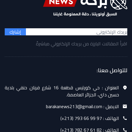
إشترك
اقرأ المقالات البارزة من بريدك الإلكتروني مباشرةً
للتواصل معنا:
العنوان :
حي كورتيس قطعة 16 شارع فرنان حنفي بلدية
حسين داي، الجزائر العاصمة.
الايميل :
barakanews213@gmail.com
الهاتف :
(+213) 793 66 99 97
الهاتف :
(+213) 782 67 61 82