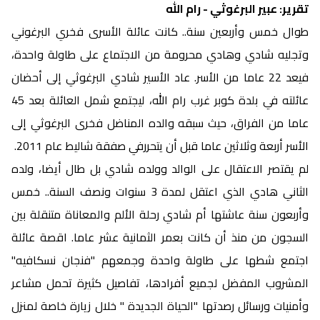
تقرير: عبير البرغوثي - رام الله
طوال خمس وأربعين سنة.. كانت عائلة الأسرى فخري البرغوني
وتجليه شادي وهادي محرومة من الاجتماع على طاولة واحدة،
فيعد 22 عاما من الأسر. عاد الأسير شادي البرغوثي إلى أحضان
عائلته في بلدة كوبر غرب رام الله، ليجتمع شمل العائلة بعد 45
عاما من الفراق، حيث سبقه والده المناضل فخرى البرغوثي إلى
الأسر أربعة وثلاثين عاما قبل أن يتحررفي صفقة شاليط عام 2011.
لم يقتصر الاعتقال على الوالد وولده شادي بل طال أيضا، ولده
الثاني هادي الذي اعتقل لمدة 3 سنوات ونصف السنة.. خمس
وأربعون سنة عاشتها أم شادي رحلة الألم والمعاناة متنقلة بين
السجون من منذ أن كانت بعمر الثمانية عشر عاما. اقصة عائلة
اجتمع شطها على طاولة واحدة وجمعهم "فنجان نسكافيه"
المشروب المفضل لجميع أفرادها، تفاصيل كثيرة تحمل مشاعر
وأمنيات ورسائل رصدتها "الحياة الجديدة " خلال زيارة خاصة لمنزل