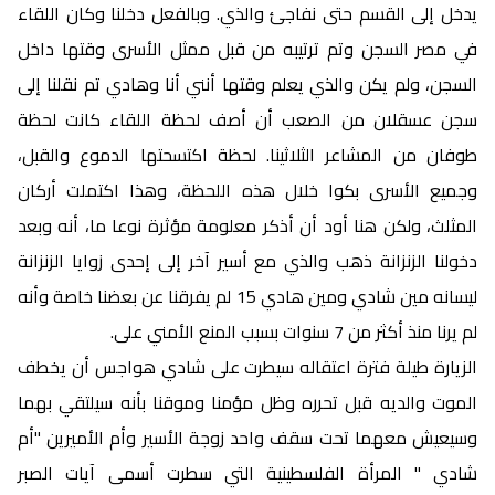
يدخل إلى القسم حتى نفاجئ والذي. وبالفعل دخلنا وكان اللقاء
في مصر السجن وتم ترتيبه من قبل ممثل الأسرى وقتها داخل
السجن، ولم يكن والذي يعلم وقتها أنني أنا وهادي تم نقلنا إلى
سجن عسقلان من الصعب أن أصف لحظة اللقاء كانت لحظة
طوفان من المشاعر الثلاثينا. لحظة اكتسحتها الدموع والقبل،
وجميع الأسرى بكوا خلال هذه اللحظة، وهذا اكتملت أركان
المثلث، ولكن هنا أود أن أذكر معلومة مؤثرة نوعا ما، أنه وبعد
دخولنا الزنزانة ذهب والذي مع أسير آخر إلى إحدى زوايا الزنزانة
ليسانه مين شادي ومين هادي 15 لم يفرقنا عن بعضنا خاصة وأنه
لم يرنا منذ أكثر من 7 سنوات بسبب المنع الأمني على.
الزيارة طيلة فترة اعتقاله سيطرت على شادي هواجس أن يخطف
الموت والديه قبل تحرره وظل مؤمنا وموقنا بأنه سيلتقي بهما
وسيعيش معهما تحت سقف واحد زوجة الأسير وأم الأميرين "أم
شادي " المرأة الفلسطينية التي سطرت أسمى آيات الصبر