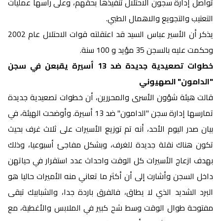
تواصل إدارة سجون الاحتلال تنفيذها بحقهم، وعلى رأسها عمليات
التعتيب والتجويع والاهمال الطبي.
يذكر أن الأسير عباس السيد قد اعتقلته قوات الاحتلال عام 2002
وحكمت عليه بالسجن 35 مؤيد و 100 سنة.
خطوات تصعيدية جديدة ضد 13 أسيرة يقبعن في سجن
"الدامون" الصهيوني
قالت هيئة شؤون الأسرى والمحررين، أن خطوات تصعيدية جديدة
تمارسها إدارة سجن "الدامون" ضد 13 أسيرة. وأوضحت الهيئة، في
بيان صدر اليوم الأحد، أنه تم توزيع الأسيرات على ثلاث غرف بحيث
تكون هناك نقلة جديدة للغرف، وبشكل مفاجئ أسبوعيا، وذلك
بهدف ازعاج الأسيرات كل الوقت واحداث عدد استقرار في حياتهن
داخل السجن وأشارت إلى أن أكثر ما تعاني منه الأميرات حاليا هو
البرد الشديد الذي لا يطاق، فالفرق باردة جدا، والشبابيك تبقى
مفتوحة طوال الوقت وسط شح كبير في الملابس والأغطية، مع