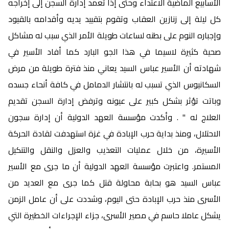
الأسابيع الماضية الاعتداء وحتى إذا تعمد إدارة السجن إلى إخراجه
كل ليلة إلى زنازين العقاب وتقوم بتقييد يديه وأقدامه بالقيود
وإجباره النوم على بطنه لساعات طويلة الأمر الذي سبب له مشاكل
صحية كثيرة لاسيما في هذا الجو البارد كما أفاد الأسير في
شهادته أن الأسير عباس السيد يعاني منذ فترة طويلة من مرض
السكانيوس الذي تسبب له بانتشار الدمامل في كافة أنحاء جسده
وباتت تؤثر بشكل كبير على عيونه وترفض إدارة السجن تقديم
العلاج له " . وأكدت مؤسسة العهد الدولية أن إدارة سجون
الاحتلال، ومنذ بداية حرب الإبادة في غزة استهدفت لقادة الحركة
الأسيرة، من خلال عمليات التعذيب والعزل والنقل والتنكيل
المستمر. واعتبرت مؤسسة العهد الدولية أن ما جرى مع الأسير
عباس السيد هو بحابة محاولة قتل كما جرى مع العديد من
الأسرى منذ حرب الإبادة حتى اليوم، وشددت على أن عامل الزمن
يشكل عاملا حاسم في مصير الأسرى، جزاء الإجراءات الخطيرة التي