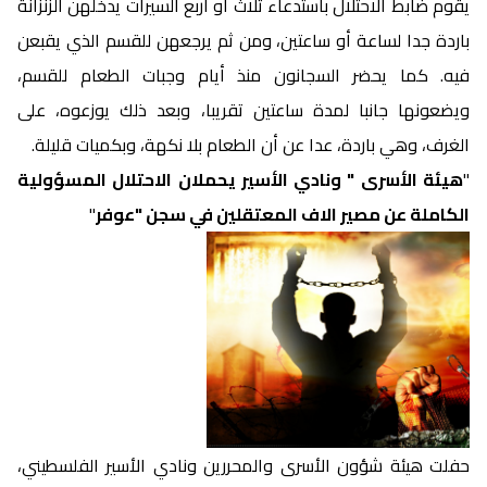
يقوم ضابط الاحتلال باستدعاء ثلاث أو أربع السيرات يدخلهن الزنزانة
باردة جدا لساعة أو ساعتين، ومن ثم يرجعهن للقسم الذي يقبعن
فيه. كما يحضر السجانون منذ أيام وجبات الطعام للقسم،
ويضعونها جانبا لمدة ساعتين تقريبا، وبعد ذلك يوزعوه، على
الغرف، وهي باردة، عدا عن أن الطعام بلا نكهة، وبكميات قليلة.
"
هيئة الأسرى " ونادي الأسير يحملان الاحتلال المسؤولية
الكاملة عن مصير الاف المعتقلين في سجن "عوفر
"
حفلت هيئة شؤون الأسرى والمحررين ونادي الأسير الفلسطيني،