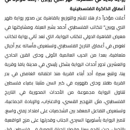
أعماق الذاكرة الفلسطينية
أعلنت مؤخراً دار هلا للنشر والتوزيع بالقاهرة عن صدور رواية ظهر
النبي روبين" للكاتب الفلسطيني أحمد بشير العيلة. ومشاركتها في
معرض القاهرة الدولي للكتاب الرواية، التي تعد ثاني رواية للكاتب
تغوص في أعماق التاريخ الفلسطيني وتستعرض مأساته عبر أجيال
متعافية، بعدا من الحرب العالمية الأولى وحتى القرن الحادي
والعشرين تدور أحداث الرواية بشكل رئيسي في مدينة يافا وقرية
يبنا، وتتبع سيرة أحد أبناء القرية منذ اختفاله الغامض في بدر
القرية طفلا وحتى ظهوره في كبر السن مثنبنا بضياء فلسطين
تتناول الرواية مجموعة من الأحداث المحورية في التاريخ
الفلسطيني، مثل التهجير القسري، والاغتراب، والإبادة الجماعية،
وتستعرض التفاعل المعقد بين الشخصيات على امتداد زمني واسع.
تتميز الرواية بأسلوبها السردي الجناب وقدرتها على مزج الواقعية
بالتخييل، حيث تقدم سرنا مفصلا للحياة اليومية في فلسطين قبل