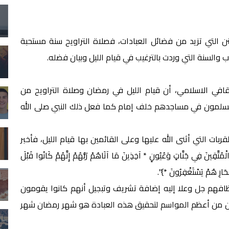
ن التي تزيد من فضائل العبادات، فصلاة التراويح سنة مستحبة
 والسنة التي وردت بالترغيب في قيام الليل وبيان فضله.
قافي الاسلامي، أن قيام الليل في رمضان وصلاة التراويح من
 المسلمون في مساجدهم خلف إمام كما فعل ذلك النبي صلى الله
ات التي أثنى الله عليها وعلى القائمين بها قيام الليل، فأخبر
 جَنَّاتٍ وَعُيُونٍ * آخِذِينَ مَا آتَاهُمْ رَبُّهُمْ إِنَّهُمْ كَانُوا قَبْلَ
ْحَارِ هُمْ يَسْتَغْفِرُونَ *}".
اظافهم جل وعلا إليه إضافة تشريف وتبجيل أنهم كانوا يقومون
وإن من أعظم المواسم لتحقيق هذه العبادة هو شهر رمضان شهر