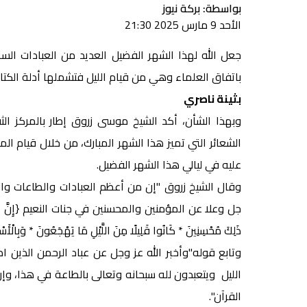
بواسطة: بركة نيوز
الأحد 9 مارس 2025 21:30
جعل الله لهذا الشهر الفضيل العديد من العبادات السن
باتفاق العلماء وهي من قيام الليل فتشملها أدلة الكتاب
بثينة ناصري
وبهذا الشأن، أكد الشيخ موسى زروق إطار بالمركز الث
الشعائر التي تميز هذا الشهر المبارك، من خلال قيام
عليه في ليالي هذا الشهر الفضيل.
وقال الشيخ زروق "إن من أعظم العبادات والطاعات والقرب
جل وعلا عن المؤمنين والمحسنين في جنات النعيم {إِنَّ الْمُتَّقِينَ فِي
ذَلِكَ مُحْسِنِينَ * كَانُوا قَلِيلًا مِنَ اللَّيْلِ مَا يَهْجَعُونَ * وَبِالْأَس
وتابع قوله"وأخبر الله عز وجل عن عباد الرحمن الذين 
الليل ويتعبدون لله سبحانه وتعالى بالطاعة في هذا، 
القرآن".