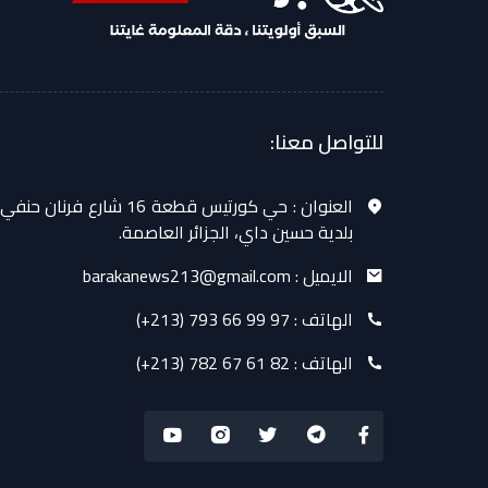
للتواصل معنا:
العنوان :
حي كورتيس قطعة 16 شارع فرنان حنفي
بلدية حسين داي، الجزائر العاصمة.
الايميل :
barakanews213@gmail.com
الهاتف :
(+213) 793 66 99 97
الهاتف :
(+213) 782 67 61 82