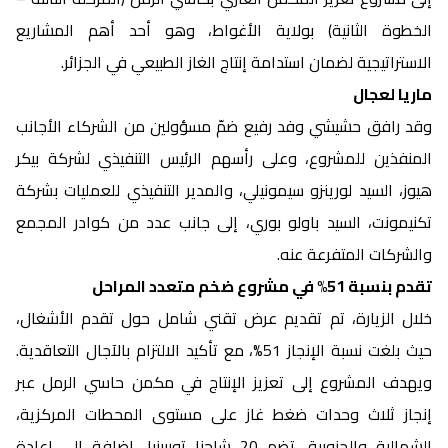
الخطوة الثانية) بولاية الأغواط، وهو أحد أهم المشاريع
الاستراتيجية لضمان استدامة إنتاج الغاز الطبيعي في الجزائر.
ماريا لعجال
وقد رافق حشيشي وفد رفيع ضمّ مسؤولين من الشركاء الأجانب
المنفذين للمشروع، وعلى رأسهم الرئيس التنفيذي لشركة بيكر
هيوز، السيد لورينزو سيمونيلي، والمدير التنفيذي للعمليات بشركة
تكنيمونت، السيد باولو بوري، إلى جانب عدد من كوادر المجمع
والشركات المتفرعة عنه.
تقدم بنسبة 51% في مشروع ضخم متعدد المراحل
خلال الزيارة، تم تقديم عرض تقني شامل حول تقدم الأشغال،
حيث بلغت نسبة الإنجاز 51%، مع تأكيد الالتزام بالآجال التعاقدية.
ويهدف المشروع إلى تعزيز الإنتاج في مكمن حاسي الرمل عبر
إنجاز ثلاث وحدات ضغط غاز على مستوى المحطات المركزية،
الشمالية والجنوبية، تضم 20 شاحنا توربينيا، إضافة إلى إعادة