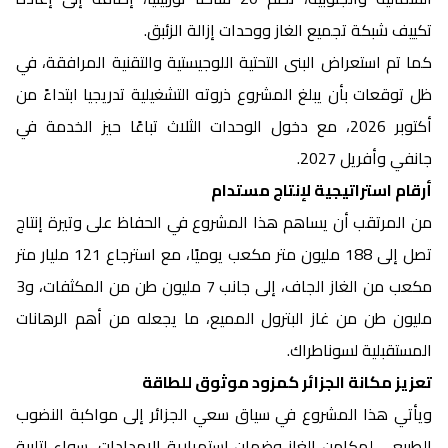
تكييف شبكة تجميع الغاز ووحدات إزالة الزئبق.
كما تم استعراض البنى التحتية اللوجيستية والتقنية المرافقة، في
ظل توقعات بأن يبلغ المشروع ذروته التشغيلية تدريجيا ابتداءً من
أكتوبر 2026، مع دخول الوحدات الثلاث تباعًا حيز الخدمة في
جانفي وأفريل 2027.
أرقام استراتيجية لإنتاج مستدام
من المرتقب أن يساهم هذا المشروع في الحفاظ على وتيرة إنتاج
تصل إلى 188 مليون متر مكعب يوميًا، مع استرجاع 121 مليار متر
مكعب من الغاز الجاف، إلى جانب 7 مليون طن من المكثفات، و3
مليون طن من غاز البترول المميع، ما يجعله من أهم الرهانات
المستقبلية لسوناطراك.
تعزيز مكانة الجزائر كمزود موثوق للطاقة
ويأتي هذا المشروع في سياق سعي الجزائر إلى مواكبة النضوب
الطبيعي لمكامن الغاز وضمان استمرارية الإمدادات، سواء لتلبية