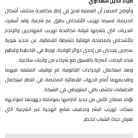
ضياء الدين سعداوي
وأوضح المصدر أن العملية تندرج في إطار مكافحة مختلف أشكال
الجريمة، لاسيما تهريب الأشخاص بطرق غير شرعية. وقد أسفرت
التحريات التي باشرتها فرقة مكافحة تهريب المهاجرين والإتجار
بالأشخاص بالمصلحة الولائية للشرطة القضائية، عن تحديد هوية
عنصرين ينحدران من إحدى دوائر الولاية، تورطا في التخطيط وتنظيم
هذه الرحلات السرية بالتنسيق مع شركاء من ولايات ساحلية.
وبعد استكمال الإجراءات القانونية، تم توقيف المشتبه فيهما
وتقديمهما أمام الجهات القضائية المختصة، في انتظار استكمال
التحقيقات لكشف باقي المتورطين في الشبكة.
تؤكد مصالح الأمن من جديد التزامها بمواصلة جهودها لمواجهة
شبكات تهريب البشر وتجفيف منابع الهجرة غير الشرعية التي
تعرض حياة الشباب للخطر.