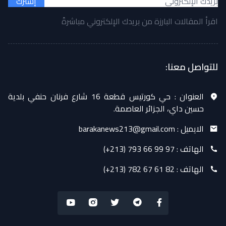
إشترك
اقرأ المقالات البارزة من بريدك الإلكتروني مباشرةً
للتواصل معنا:
العنوان :
حي كورتيس قطعة 16 شارع فرنان حنفي بلدية
حسين داي، الجزائر العاصمة.
الايميل :
barakanews213@gmail.com
الهاتف :
(+213) 793 66 99 97
الهاتف :
(+213) 782 67 61 82