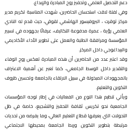
دعم التحصيل العلمي وتحفيز روح المبادرة والإبداع.
وفي لفتة لاقت استحسان الحاضرين، شهدت المناسبة تكريم مدير
مركز توقرت ، البروفيسور الهاشمي لقوقي، حيث قدم له النادي
العلمي رؤية ، عمرة مدفوعة التكاليف، عرفانًا بجهوده في تسيير
المؤسسة ومرافقة الطلبة والعمل على تطوير الأداء الأكاديمي
والبيداغوجي داخل المركز.
وقد اعتبر عدد من الحاضرين أن هذه المبادرة تعكس روح الوفاء
والتقدير داخل الوسط الجامعي، كما تعبر عن أهمية الاعتراف
بالمجهودات المبذولة في سبيل الارتقاء بالجامعة وتحسين ظروف
التكوين والتعليم.
ويأتي تنظيم هذا النوع من الفعاليات في إطار توجه المؤسسات
الجامعية نحو تكريس ثقافة التحفيز والتشجيع، خاصة في ظل
التحولات التي يعرفها قطاع التعليم العالي، وما يفرضه من تحديات
مرتبطة بتطوير التكوين وربط الجامعة بمحيطها الاجتماعي