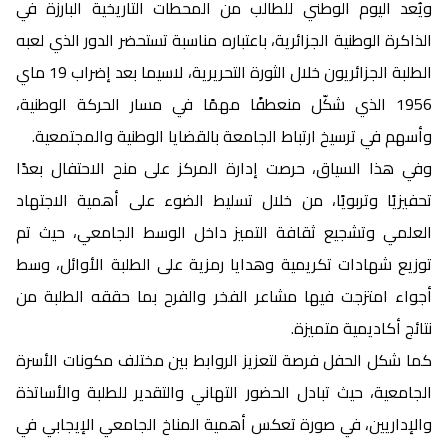
ويُعد اليوم الوطني للطالب من المحطات التاريخية البارزة في
الذاكرة الوطنية الجزائرية، باعتباره مناسبة تستحضر الدور الذي لعبه
الطلبة الجزائريون خلال الثورة التحريرية، لاسيما بعد إضراب 19 ماي
1956 الذي شكّل منعطفًا مهمًا في مسار الحركة الوطنية،
وأسهم في ترسيخ ارتباط الجامعة بالقضايا الوطنية والمجتمعية.
وفي هذا السياق، حرصت إدارة المركز على منح الاحتفال بعدًا
تحفيزيًا وتربويًا، من خلال تسليط الضوء على أهمية الاجتهاد
العلمي وتشجيع ثقافة التميز داخل الوسط الجامعي، حيث تم
توزيع شهادات تكريمية وهدايا رمزية على الطلبة الأوائل، وسط
أجواء امتزجت فيها مشاعر الفخر والفرح بما حققه الطلبة من
نتائج أكاديمية متميزة.
كما شكل الحفل فرصة لتعزيز الروابط بين مختلف مكونات الأسرة
الجامعية، حيث تبادل الحضور التهاني والتقدير للطلبة والأساتذة
والإداريين، في صورة تعكس أهمية المناخ الجامعي الإيجابي في