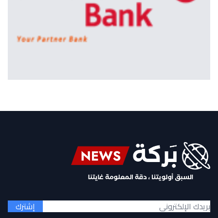
إشترك