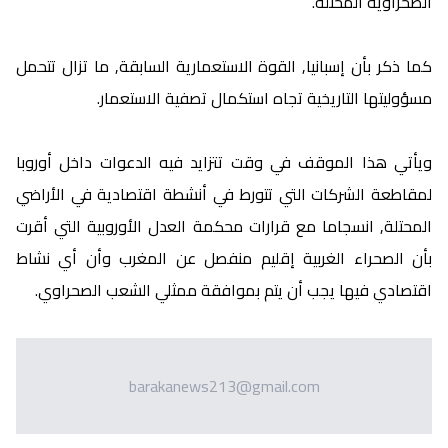
الصحراوية المحتلة.
كما ذكر بأن إسبانيا, القوة الاستعمارية السابقة, ما تزال تتحمل
مسؤوليتها التاريخية تجاه استكمال تصفية الاستعمار.
ويأتي هذا الموقف في وقت تتزايد فيه الدعوات داخل أوروبا
لمقاطعة الشركات التي تتورط في أنشطة اقتصادية في الأراضي
المحتلة, انسجاما مع قرارات محكمة العدل الأوروبية التي أقرت
بأن الصحراء الغربية إقليم منفصل عن المغرب وأن أي نشاط
اقتصادي فيها يجب أن يتم بموافقة ممثلي الشعب الصحراوي.
barakanews213@gmail.com