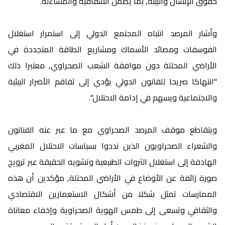
حقوق الإنسان والبيئة, بما يضمن الشفافية والمساءلة.
وأشار المرصد انتباه المجتمع الدولي إلى استمرار استغلال
الفوسفات ومصائد الأسماك ومشاريع الطاقة المتجددة في
الأراضي المحتلة دون موافقة الشعب الصحراوي, معتبرا ذلك
"انتهاكا صريحا للقانون الدولي يؤدي إلى تفاقم الأضرار البيئية
والاجتماعية ويسهم في إدامة الاحتلال".
ويتقاطع موقف المرصد الصحراوي مع ما عبر عنه الفنانون
والشعراء الصحراويون الذين نددوا بسياسات الاحتلال المغربي
الهادفة إلى استغلال الثروات الطبيعية وتشويه الحقيقة عبر ترويج
صورة زائفة عن الأوضاع في الأراضي المحتلة, مؤكدين أن هذه
الممارسات تمثل شكلا من أشكال الاستعمارين الاقتصادي
والثقافي وتسعى إلى طمس الهوية الصحراوية وإخفاء معاناة