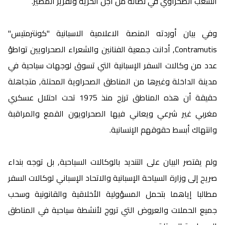
الشعب الصحراوي في نضاله من أجل الحرية وتقرير المصير.
وفي بيان أوردته المنصة الاعلامية الاسبانية "كونترمتيس"
Contramutis, أدانت جمعية الفنانين والشعراء الصحراويين تواطؤ
عدد من وكالات السفر الإسبانية التي تسوق لوجهات سياحية في
مدينة الداخلة وغيرها من المناطق الصحراوية المحتلة, متجاهلة
حقيقة أن هذه المناطق ترزح منذ 1975 تحت احتلال عسكري
مغربي غير شرعي ويعاني فيها الصحراويون القمع والمراقبة
وانتهاك أبسط حقوقهم الإنسانية.
ولم يقتصر البيان على التنديد بالوكالات السياحية, بل توجه بنداء
صريح إلى وزارة السياحة الإسبانية والاتحاد الإسباني لوكالات السفر
مطالبا إياهما بتحمل المسؤولية الأخلاقية والقانونية وسحب
جميع الحملات والعروض التي تروج لأنشطة سياحية في المناطق