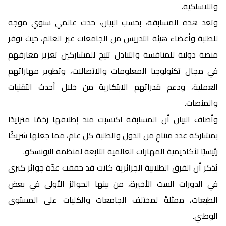
واللاسلكية.
وتعد هذه المسابقة، بحسب البيان، حدث عالمي سنوي موجه
للطلبة وأعضاء هيئة التدريس من الجامعات عبر العالم، حيث توفر
منصة دولية للمنافسة والتبادل تتيح للمشاركين تعزيز معارفهم
في مجال تكنولوجيا المعلومات والاتصالات، وتطوير مهاراتهم
العملية، ودعم قدراتهم الابتكارية من خلال أحدث التقنيات
والمنصات.
وأضاف البيان أن المسابقة اكتسبت منذ إطلاقها زخمًا متزايدًا
بمشاركة عدد متنامٍ من الدول والطلبة كل عام، مما جعلها شريكًا
رئيسيًا لأكاديمية المهارات العالمية التابعة لمنظمة اليونسكو.
يُذكر أن الفرق الطلابية الجزائرية كانت قد حققت عدّة جوائز كبرى
في الدورات الست الأخيرة، من بينها الجوائز الأولى في بعض
الطبعات، ممثلةً لمختلف الجامعات والكليات على المستوى
الوطني.