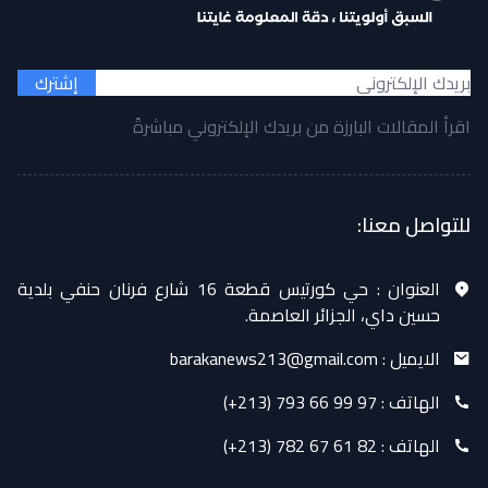
إشترك
اقرأ المقالات البارزة من بريدك الإلكتروني مباشرةً
للتواصل معنا:
العنوان :
حي كورتيس قطعة 16 شارع فرنان حنفي بلدية
حسين داي، الجزائر العاصمة.
الايميل :
barakanews213@gmail.com
الهاتف :
(+213) 793 66 99 97
الهاتف :
(+213) 782 67 61 82