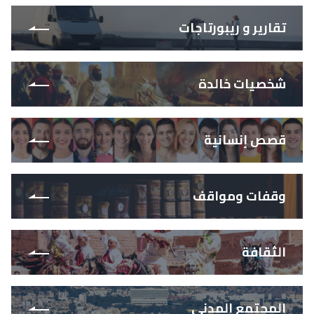
تقارير و ريبورتاجات
شخصيات خالدة
قصص إنسانية
وقفات ومواقف
الثقافة
المجتمع المدني