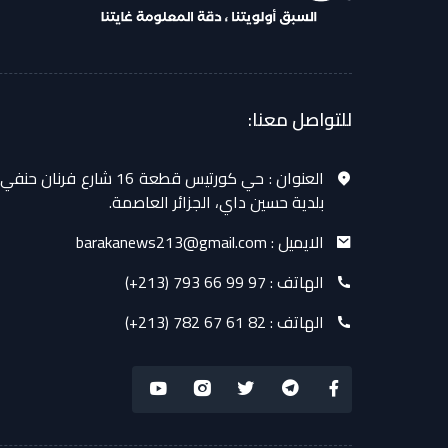
للتواصل معنا:
العنوان :
حي كورتيس قطعة 16 شارع فرنان حنفي
بلدية حسين داي، الجزائر العاصمة.
الايميل :
barakanews213@gmail.com
الهاتف :
(+213) 793 66 99 97
الهاتف :
(+213) 782 67 61 82