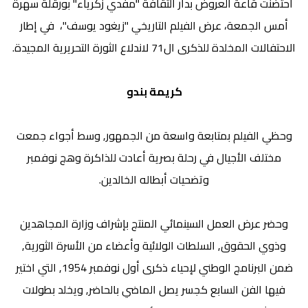
احتضنت قاعة العروض بدار الثقافة "مفدي زكرياء'' بورقلة سهرة
أمس الجمعة، عرض الفيلم التاريخي ''زيغود يوسف''، في إطار
الاحتفالات المخلدة للذكرى ال71 لاندلاع الثورة التحريرية المجيدة.
كريمة بندو
وحظي الفيلم بمتابعة واسعة من الجمهور, وسط أجواء جمعت
مختلف الأجيال في رحلة بصرية أعادت للذاكرة وهج نوفمبر
وتضحيات أبطاله الخالدين.
وحضر عرض العمل السينمائي المنتج بإشراف وزارة المجاهدين
وذوي الحقوق, السلطات الولائية وأعضاء من الأسرة الثورية,
ضمن البرنامج الوطني لإحياء ذكرى أول نوفمبر 1954, التي اختير
فيها الفن السابع كجسر يصل الماضي بالحاضر, ويخلد بطولات