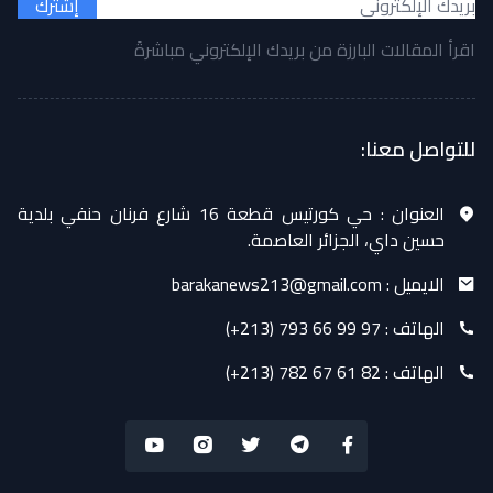
إشترك
اقرأ المقالات البارزة من بريدك الإلكتروني مباشرةً
للتواصل معنا:
العنوان :
حي كورتيس قطعة 16 شارع فرنان حنفي بلدية
حسين داي، الجزائر العاصمة.
الايميل :
barakanews213@gmail.com
الهاتف :
(+213) 793 66 99 97
الهاتف :
(+213) 782 67 61 82