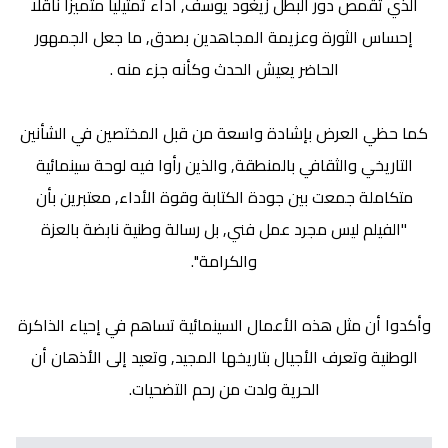
الذي تقمص دور البطل زيغود يوسف, أداء تمثيليا متميزا ناقلا
إحساس الثورة وعزيمة المجاهدين بصدق, ما جعل الجمهور
الحاضر يعيش الحدث وكأنه جزء منه .
كما حظي العرض بإشادة واسعة من قبل المختصين في الشأنين
التاريخي والثقافي بالمنطقة, والذين رأوا فيه لوحة سينمائية
متكاملة جمعت بين جودة الكتابة وقوة الأداء, معتبرين بأن
''الفيلم ليس مجرد عمل فني, بل رسالة وطنية نابضة بالعزة
والكرامة''.
وأكدوا أن مثل هذه الأعمال السينمائية تساهم في إحياء الذاكرة
الوطنية وتعرف الأجيال بتاريخها المجيد, وتعيد إلى الأذهان أن
الحرية ولدت من رحم التضحيات.