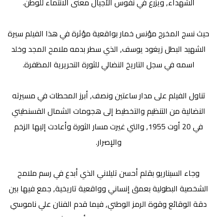
الشهداء, ويزرع في نفوس الأجيال معنى الانتماء للوطن.
حيث نسج المخرج مؤنس خمار بواقعية مؤثرة في هذا الفيلم سيرة
الشهيد البطل زيغود يوسف, الذي سطر بدمه ملامح المجد وخلد
اسمه في سجل التاريخ النضالي للثورة التحريرية المظفرة.
تناول الفيلم على مدار ساعتين ونصف, أبرز المحطات في مسيرته
النضالية من التنظيم والتخطيط إلى هجومات الشمال القسنطيني
في 20 أوت 1955, والتي غيرت مسار الثورة وأعادت إليها الزخم
والإصرار.
وجاء السيناريو بقلم أحسن تليلاني الذي أبدع في رسم ملامح
الشخصية البطولية بعمق إنساني وواقعية تاريخية, جمع فيها بين
دقة الوقائع وقوة الرمز الوطني, فيما قدم الفنان علي ناموسي