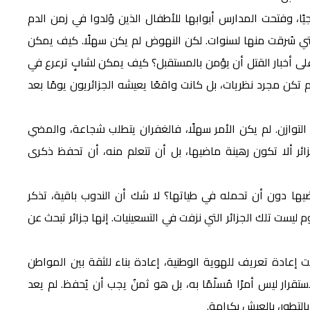
يًا، وفتحت المدارس أبوابها للأطفال الذين وُلدوا في زمن الدم
لتي سُرقت منها لسنوات. لكن النهوض لم يكن سهلًا. كيف يمكن
لى أخبار القتل أن يؤمن بالمستقبل؟ كيف يمكن لشابٍ ترعرع في
ن مجرد نظريات، بل كانت واقعًا يعيشه الجزائريون يومًا بعد
لتوازن. لم يكن الأمر سهلًا، فالغفران يتطلب شجاعة، والمضي
زائر ألا تكون رهينة ماضيها، بل أن تتعلم منه، أن تحفظ ذكرى
يها دون أن تحمله في طياتها؟ لا شك أن الندوب باقية، تذكر
م ليست تلك الجزائر التي نزفت في التسعينيات. إنها جزائر تبحث عن
 إعادة تعريف للهوية الوطنية، إعادة بناء للثقة بين المواطن
تقرار ليس أمرًا مُسلّمًا به، بل هو ثمنٌ يجب أن يُحفظ. لم يعد
لتطور، بالعيش بكرامة.