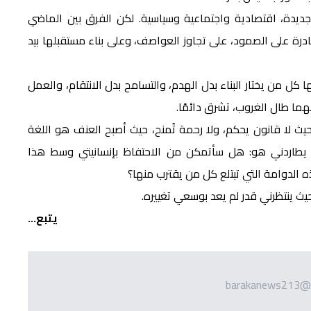
 جديدة، اقتصادية واجتماعية وسياسية. لكن الفرق بين الماضي
قادرة على الصمود، على تجاوز العواصف، وعلى بناء مستقبلها بيد
ا كل من يختار البناء بدل الهدم، والتسامح بدل الانتقام، والعمل
هما طال الغروب، تشرق دائمًا.
 لا قانون يحكم، ولا رحمة تُمنح، حيث أصبح العنف هو اللغة
 يطاردني هو: هل سأتمكن من الاحتفاظ بإنسانيتي وسط هذا
ذه الدوامة التي تبتلع كل من يقترب منها؟
ث ينتظرني قدر لم يعد بوسعي تغييره.
يتبع...
barakanews213@