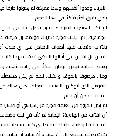
الأبرياء وجدوا أنفسهم وسط معركة لم يكونوا طرفًا ف
بلدي يغرق أكثر فأكثر في هذا الجحيم.
لم تكن العشرية السوداء مجرد فصل عابر في تاريخ الجزا
الجماعية. إنها ليست مجرد ذكريات مؤلمة، بل مرحلة ك
بالتراب، وتعالت فيها أصوات الرصاص على أي صوت آخر. 
المحن، بل تفرض على أبنائها المضي قدمًا، مهما كانت ال
وسط الخراب، نهض الوطن، متكئًا على إرادة شعبه، وعلى
وعرًا، مرصوفًا بالخوف والشك، لكنه لم يكن مستحيلًا.
النفوس التي أنهكتها السنوات العجاف. كان هناك من 
عميقة، يمكن أن تلتئم.
لم يكن الخروج من العتمة مجرد قرار سياسي أو مسارًا حكومي
أن اقترب من الهاوية؟ الإجابة لم تأتِ في ليلة وضحاها،
المصالحة الوطنية، والبناء الاقتصادي كانت محطات مفصل
كانت صرخة مجتمع أراد أن يعيش، أن يحلم، أن يطمح لم