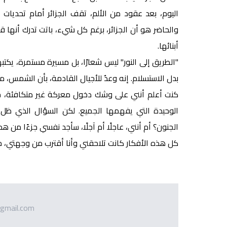
اليوم، بعد عقود من الألم، تقف الجزائر أمام تحديات
والحاضر هو أن الجزائر، برغم كل شيء، باتت تدرك أنها 
أبنائها.
"الطريق إلى النور" ليس شعارًا، بل مسيرة مستمرة، يكتبه
بدل الاستسلام. إنه وعدٌ للأجيال القادمة، بأن الشمس، م
كنت أعلم أنني على وشك دخول معركة غير متكافئة، حيث
الوحيدة التي يفهمها الجميع. لكن السؤال الذي ظل
الجنون؟ أم أنني، عاجلًا أم آجلًا، سأجد نفسي جزءًا من ه
كل هذه الأفكار كانت تلاحقني وأنا أقترب من وجهتي، حي
gmail.com