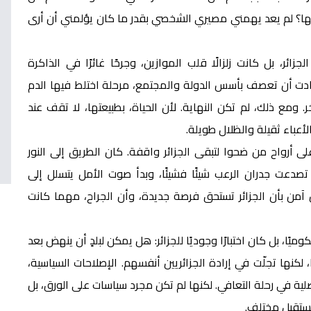
يها؟ لم يعد يهمني مصيري الشخصي بقدر ما كان يؤلمني أن أرى
ئر، بل كانت زلزالًا قلب الموازين، وجرحًا غائرًا في الذاكرة
ادت أن تعصف بأسس الدولة والمجتمع، مرحلة اختلط فيها الدم
ومع ذلك، لم تكن النهاية. لأن الحياة، بطبيعتها، لا تقف عند
أعباء ثقيلة والظلال طويلة.
 أرواح من ضحوا لتبقى الجزائر واقفة. كان الطريق إلى النور
 تصدعت جدران الرعب شيئًا فشيئًا، وبدأ صوت الأمل يتسلل إلى
آمن بأن الجزائر تستحق فرصة جديدة، وأن الجراح، مهما كانت
ًا، بل كان اختبارًا وجوديًا للجزائر: هل يمكن لبلدٍ أن ينهض بعد
 لكنها تجلّت في إرادة الجزائريين أنفسهم. الإصلاحات السياسية،
ية في رحلة التعافي. لكنها لم تكن مجرد سياسات على الورق، بل
ستقبل مختلف.