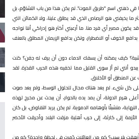
في ذهني اسم "طريق الموت". لم يكن هذا من باب التشاؤم، بل
ثر ما يخيفني هو الرصاص الذي قد يطلق علينا، ولا الكمائن التي
د يكون مصير أي فرد منا. ما أرعبني أكثر هو إدراكي أننا نواجه
 لا بدافع الخوف أو الاضطرار، ولكن بدافع الإيمان المطلق بالعنف
شية؟ كيف يمكنه أن يسفك الدماء دون أن يرف له جفن؟ كنت
و أنني لم أرَ سوى القليل مما تخفيه هذه الحرب القذرة. لقد
 عن المنطق أو الأخلاق.
لى كل شيء. لم يعد هناك مجال للحلول الوسط، ولم يعد صوت
على هرم الدولة، أن يمد يده بالحوار، أن يبحث عن مخرج لهذه
لنهاية، متشبثًا بأوهامه الدموية. لم يكن يريد التفاوض، بل كان
لأزمة إلى كارثة، إلى حرب أهلية مزقت البلاد وأحرقت الأخضر
أُزهقت بلا سبب؟ كم من العائلات دُمرت في لحظة واحدة؟ كم من