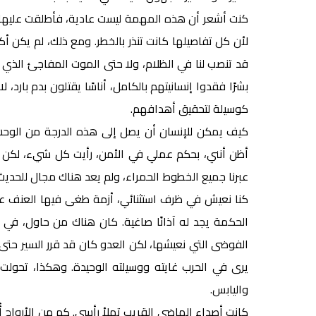
كنت أشعر أن هذه المهمة ليست عادية، فأطلقت عليها 
لأن كل تفاصيلها كانت تنذر بالخطر. ومع ذلك، لم يكن أك
قد تنصب لنا في الظلام، ولا حتى الموت المفاجئ الذي ق
بشرًا فقدوا إنسانيتهم بالكامل، أناسًا يقتلون بدم بارد،
كوسيلة لتحقيق أهدافهم.
كيف يمكن للإنسان أن يصل إلى هذه الدرجة من الوح
أظن أنني، بحكم عملي في الأمن، رأيت كل شيء، لكن يبد
عبرنا جميع الخطوط الحمراء، ولم يعد هناك مجال للحديث
كنا نعيش في ظرف استثنائي، أزمة طغى فيها العنف ع
الحكمة يجد له آذانًا صاغية. كان هناك من حاول، في أ
الفوضى التي نعيشها، لكن العدو كان قد قرر السير حتى ا
يرى في الحرب غايته ووسيلته الوحيدة. وهكذا، تحولت ا
واليابس.
كانت أصداء الماضي القريب تملأ رأسي. كم من الأرواح 