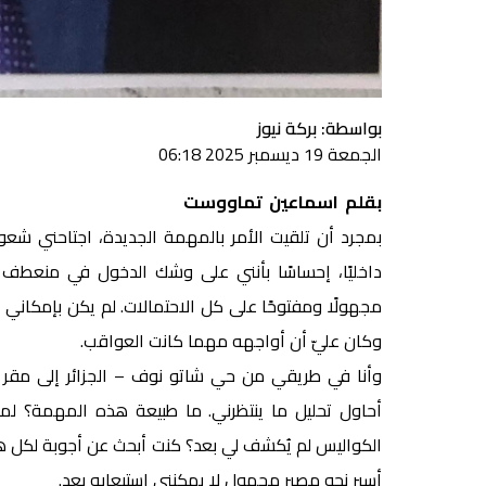
بواسطة: بركة نيوز
الجمعة 19 ديسمبر 2025 06:18
بقلم اسماعين تماووست
بمجرد أن تلقيت الأمر بالمهمة الجديدة، اجتاحني شعور 
داخليًا، إحساسًا بأنني على وشك الدخول في منعطف 
مجهولًا ومفتوحًا على كل الاحتمالات. لم يكن بإمكاني 
وكان عليّ أن أواجهه مهما كانت العواقب.
وأنا في طريقي من حي شاتو نوف – الجزائر إلى مقر 
أحاول تحليل ما ينتظرني. ما طبيعة هذه المهمة؟ ل
الكواليس لم يُكشف لي بعد؟ كنت أبحث عن أجوبة لكل ه
أسير نحو مصير مجهول لا يمكنني استيعابه بعد.