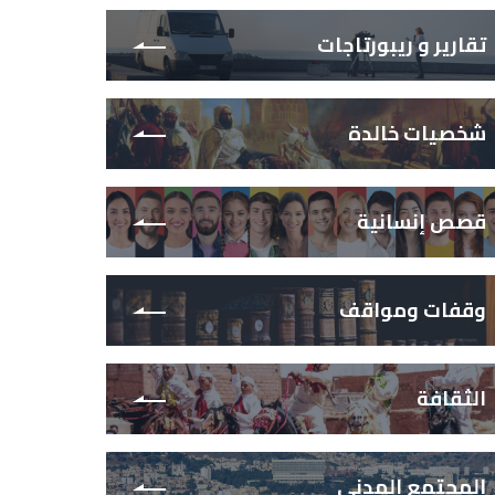
تقارير و ريبورتاجات
شخصيات خالدة
قصص إنسانية
وقفات ومواقف
الثقافة
المجتمع المدني