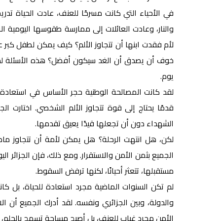
في الأحياء التي كانت مسرحًا للعنف، عادت الحياة تدريج
والنار، وعادت العائلات إلى ممارسة طقوسها اليومية ا
لأم فقدت ابنها أن تتجاوز الألم؟ كيف يمكن لطفل كبر ع
خوف أن يصدق أن الغد سيكون أفضل؟ هذه الأسئلة لم تك
يوم.
لقد كانت المصالحة الوطنية حجر الأساس في استعادة ا
قدمًا يحتاج إلى قوة تتجاوز الألم الشخصي. اختارت الج
الشهداء دون أن تجعلها قيدًا يعيق تقدمها.
لكن، هل انتهت الرحلة؟ هل يمكن لأمة أن تتجاوز ماض
الجميع بثمن الأمن والاستقرار. ومع ذلك، فإن الجزائر اليو
مستقبلها، تتعثر أحيانًا، لكنها ترفض السقوط.
لم تكن السنوات الماضية مجرد استعادة للحياة، بل كانت
والدولة، وبين الجزائري ونفسه. لقد أدرك الجميع أن الاس
الأمن مجرد غياب للعنف، بل أصبح مساحة تسمح بالحلم، با