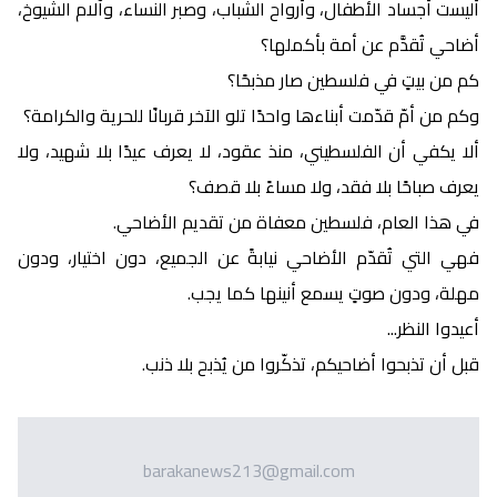
أليست أجساد الأطفال، وأرواح الشباب، وصبر النساء، وآلام الشيوخ،
أضاحي تُقدَّم عن أمة بأكملها؟
كم من بيتٍ في فلسطين صار مذبحًا؟
وكم من أمّ قدّمت أبناءها واحدًا تلو الآخر قربانًا للحرية والكرامة؟
ألا يكفي أن الفلسطيني، منذ عقود، لا يعرف عيدًا بلا شهيد، ولا
يعرف صباحًا بلا فقد، ولا مساءً بلا قصف؟
في هذا العام، فلسطين معفاة من تقديم الأضاحي.
فهي التي تُقدّم الأضاحي نيابةً عن الجميع، دون اختيار، ودون
مهلة، ودون صوتٍ يسمع أنينها كما يجب.
أعيدوا النظر...
قبل أن تذبحوا أضاحيكم، تذكّروا من يُذبح بلا ذنب.
barakanews213@gmail.com