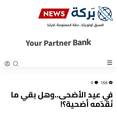
0
166
في عيد الأضحى..وهل بقي ما
نُقدّمه أضحية؟!