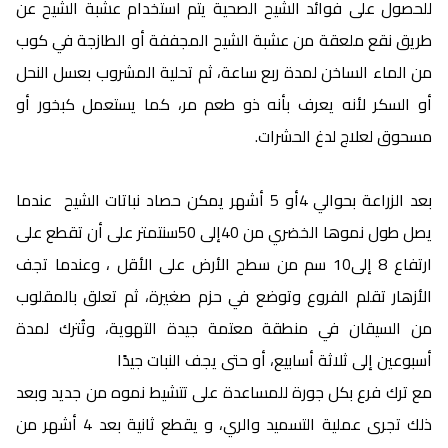
للحصول على فوائد الشيح الصحية يتم استخدام عشبة الشيح عن
طريق نقع ملعقة من عشبة الشيح المجففة أو الطازجة في كوب
من الماء الساخن لمدة ربع ساعة، ثم تحلية المشروب بعسل النحل
أو السكر لأنه يعرف بأنه ذو طعم مر، كما يستعمل كبخور أو
مسحوق لعلاج لدغ الحشرات.
بعد الزراعة بحوالي 4أو 5 أشهر يمكن حصاد نباتات الشيح عندما
يصل طول نموها الخضري من 40إلى 50سنتمتر على أن تقطع على
ارتفاع 8 إلى10 سم من سطح الأرض على الأقل ، وعندما تجف
الأزهار تقلم الفروع وتوضع في حزم صغيرة، ثم تعلق بالمقلوب
من السيقان في منطقة معتمة جيدة التهوية، وتُترك لمدة
أسبوعين إلى ثلاثة أسابيع، أو حتى يجف النبات جيدًا
مع ترك فرع بكل جورة للمساعدة على تتشيط نموه من جديد وبعد
ذلك تجرى عملية التسميد والري، و يقطع ثانية بعد 4 أشهر من