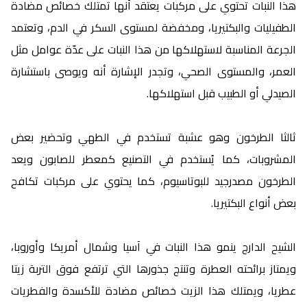
هذا النبات تحتوي على مركبات يعتقد أنها تمتلك خصائص مضادة
الطفيليات والبكتيريا، ومخفضة لمستوى السكر في الدم، وتعتمد
الجرعة المناسبة لاستهلاكها من هذا النبات على عدّة عوامل مثل
العمر، والمستوى الصحي، وتجدر الإشارة أنه ويوصى باستشارة
الصيدلي أو الطبيب قبل استهلاكها.
ثالثا الطرخون وهو عشبة تستخدم في الطهي وتحضير بعض
المشروبات، كما يُستخدم في التصنيع كمعطر للصابون ويعد
الطرخون مصدرجيد للبوتاسيوم، كما يحتوي على مركبات تكافح
بعض أنواع البكتيريا.
الشيح الدارج ينمو هذا النبات في آسيا وشمال أمريكا وأوروبا،
ويمتاز برائحته العطرة وتنتج جذورها التي ترتفع فوق التربة زيتا
عطريا، ويمتلك هذا الزيت خصائص مضادة للأكسدة والفطريات