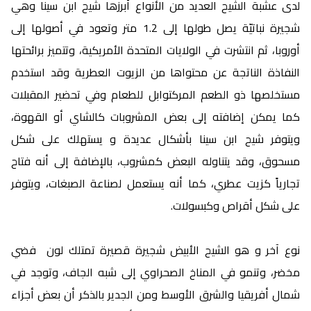
لدى عشبة الشيح العديد من الأنواع أبرزها شيح ابن سينا وهي
شجيرة نباتيّة يصل طولها إلى 1.2 متر وتعود في أصولها إلى
أوروبا، ثم انتشرت في الولايات المتحدة الأمريكية، وتتميز برائحتها
النفاذة الناتجة عن محتواها من الزيوت العطرية وقد استخدم
مستخلصها ذو الطعم المركتوابل للطعام وفي تحضير المقبلات
كما يمكن إضافته إلى بعض المشروبات كالشاي أو القهوة،
ويتوفر شيح ابن سينا بأشكال عديدة و يستهلك على شكل
مسحوق، وقد يتناوله البعض كمشروب، بالإضافة إلى أنه فتاح
تجارياً كزيت عطري، كما أنه يستعمل لصناعة الصبغات، ويتوفر
على شكل أقراص وكبسولات.
نوع آخر و هو الشيح الأبيض شجيرة قصيرة تمتلك لون فضي
مخضر، وتنمو في المناخ الصحراوي إلى شبه الجاف، وتوجد في
شمال أفريقيا والشرق الأوسط ومن الجدير بالذكر أن بعض أجزاء