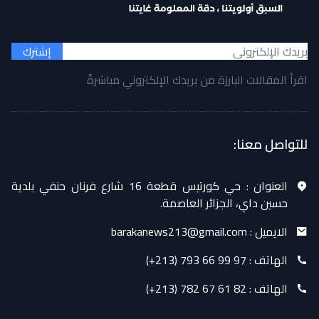
إشترك
اقرأ المقالات البارزة من بريدك الإلكتروني مباشرةً
للتواصل معنا:
العنوان :
حي كورتيس قطعة 16 شارع فرنان حنفي بلدية
حسين داي، الجزائر العاصمة.
الايميل :
barakanews213@gmail.com
الهاتف :
(+213) 793 66 99 97
الهاتف :
(+213) 782 67 61 82