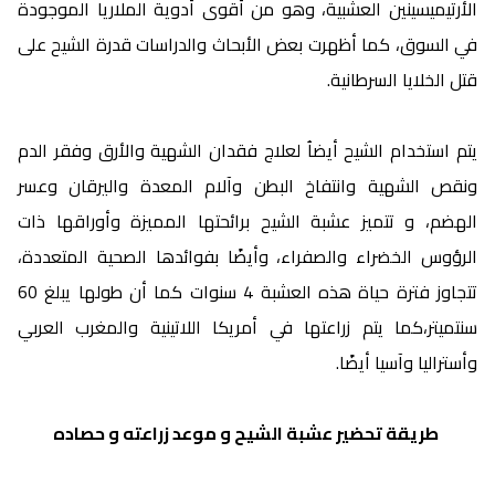
الأرتيميسينين العشبية، وهو من أقوى أدوية الملاريا الموجودة
في السوق، كما أظهرت بعض الأبحاث والدراسات قدرة الشيح على
قتل الخلايا السرطانية.
يتم استخدام الشيح أيضاُ لعلاج فقدان الشهية والأرق وفقر الدم
ونقص الشهية وانتفاخ البطن وآلام المعدة واليرقان وعسر
الهضم، و تتميز عشبة الشيح برائحتها المميزة وأوراقها ذات
الرؤوس الخضراء والصفراء، وأيضًا بفوائدها الصحية المتعددة،
تتجاوز فترة حياة هذه العشبة 4 سنوات كما أن طولها يبلغ 60
سنتميتر،كما يتم زراعتها في أمريكا اللاتينية والمغرب العربي
وأستراليا وآسيا أيضًا.
طريقة تحضير عشبة الشيح و موعد زراعته و حصاده