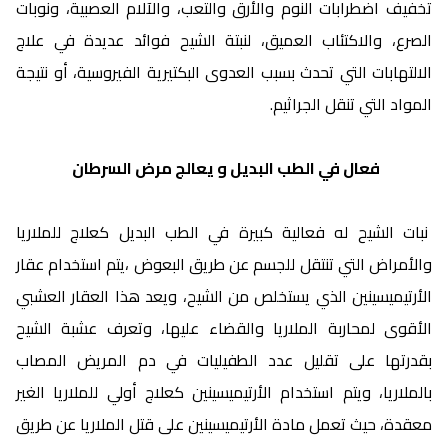
تخفيف اضطرابات النوم والأرق والتعب، والآلام العصبية، ونوبات
الصرع، والاكتئاب العميق، لنبتة الشيح فوائد عديدة في علاج
الالتهابات التي تحدث بسبب العدوى البكتيرية الفيروسية، أو نتيجة
المواد التي تنقل الجراثيم.
فعال في الطب البديل و يعالج مرض السرطان
نبات الشيح له فعالية كبيرة في الطب البديل كعلاج للملاريا
والأمراض التي تنتقل للجسم عن طريق البعوض ،يتم استخدام عقار
الأرتيميسينين الذي يستخلص من الشيح، ويعد هذا العقار العشبي
الأقوى لمحاربة الملاريا والقضاء عليها، وتعرف عشبة الشيح
بقدرتها على تقليل عدد الطفيليات في دم المريض المصاب
بالملاريا، ويتم استخدام الأرتيميسينين كعلاج أولي للملاريا الغير
معقدة، حيث تعمل مادة الأرتيميسينين على قتل الملاريا عن طريق