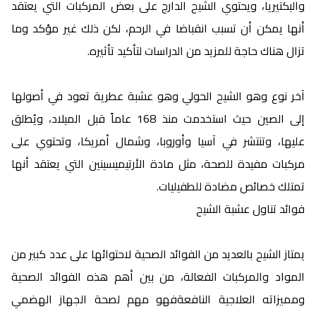
والبكتيريا، ويحتوي الشيح الدارج على بعض المركبات التي يعتقد
أنها يمكن أن تسبب انقباضا في الرحم، لكن ذلك غير مؤكد وما
تزال هناك حاجة للمزيد من الدراسات لتأكيد تأثيره.
آخر نوع وهو الشيح الحولي وهو عشبة عطرية تعود في أصولها
إلى الصين حيث استخدمت منذ 168 عاماً قبل الميلاد، ويُطلق
عليها، وتنتشر في آسيا وأوروبا، وشمال أمريكا، وتحتوي على
مركبات مفيدة للصحة، مثل مادة الأرتيميسينين التي يعتقد أنها
تمتلك خصائص مضادة للطفيليات.
فوائد تناول عشبة الشيح
يمتاز الشيح بالعديد من الفوائد الصحية لاحتوائها على عدد كبير من
المواد والمركبات الفعالة، من بين أهم هذه الفوائد الصحية
ومميزاته العلاجية النافعةفهو مهم لصحة الجهاز الهضمي