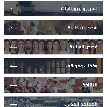
تقارير و ريبورتاجات
شخصيات خالدة
قصص إنسانية
وقفات ومواقف
الثقافة
المجتمع المدني