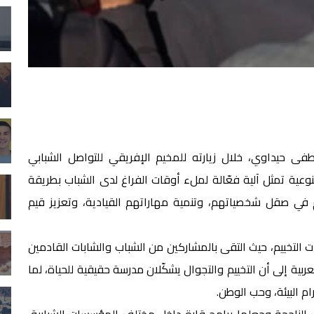
فى حيداوي، خلال زيارته للمخيم الإفريقي للتواصل الشبابي
لنوعية تمثل آلية فعّالة لملء أوقات الفراغ لدى الشباب بطريقة
 في صقل شخصياتهم، وتنمية مهاراتهم القيادية، وتعزيز قيم
 التخييم، حيث التقى بالمشاركين من الشباب والشابات القادمين
ية إلى أن التخييم والتجوال يشكّلان مدرسة حقيقية للحياة، لما
م البيئة، وحب الوطن.
 الناجحة وجعلها برامج قارة داخل مختلف المؤسسات الشبابية،