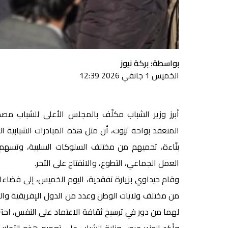
بواسطة: بركة نيوز
الخميس 1 جانفي 2026 12:39
أبرز وزير الشباب مكلّف بالمجلس الأعلى للشباب مصط
المنعقد بواحة تيوت، أن مثل هذه المبادرات الشبابية ا
بنّاءة، تحميهم من مختلف السلوكات السلبية، وتسهم
العمل الجماعي، التطوع، والانفتاح على الآخر.
وقام حيداوي بزيارة تفقدية، اليوم الخميس، إلى فضاءات
من مختلف ولايات الوطن وعدد من الدول الإفريقية والعرب
لهما من دور في ترسيخ ثقافة الاعتماد على النفس، احترا
وأكد الوزير حرص وزارة الشباب على تعميم هذه التجارب