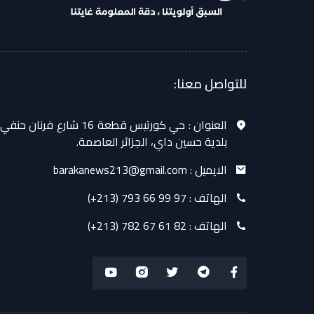
للتواصل معنا:
العنوان :
حي كورتيس قطعة 16 شارع فرنان حنفي
بلدية حسين داي، الجزائر العاصمة.
الايميل :
barakanews213@gmail.com
الهاتف :
(+213) 793 66 99 97
الهاتف :
(+213) 782 67 61 82