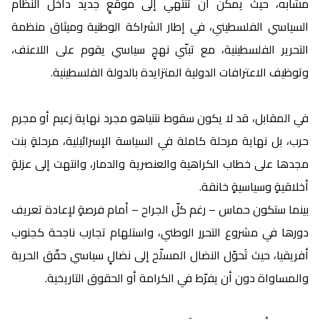
مشابه، حيث يمكن أن تنتهي إلى موقعٍ جديد داخل النظام
السياسي الفلسطيني، في إطار الشراكة الوطنية وميثاق منظمة
التحرير الفلسطينية، مع تبنّي نهجٍ سياسي يقوم على اللاعنف،
وتوظيف الاعترافات الدولية المتزايدة بالدولة الفلسطينية.
في المقابل، قد لا يكون سقوط نتنياهو مجرد نهاية زعيم أو مجرم
حرب، بل نهاية مرحلة كاملة في السياسة الإسرائيلية، مرحلةٍ بنت
مجدها على خطاب الكراهية والعنصرية والدمار، وانتهت إلى عزلةٍ
أخلاقيةٍ وسياسيةٍ خانقة.
بينما ستكون حماس – رغم كلّ الجراح – أمام فرصةٍ لإعادة تعريف
دورها في مشروع التحرر الوطني، واستلهام تجارب ناجحة كجنوب
أفريقيا، حيث تَحوّل النضال المسلّح إلى نضالٍ سياسي حقّق الحرية
والمساواة دون أن يفرّط في الكرامة أو الحقوق التاريخية.