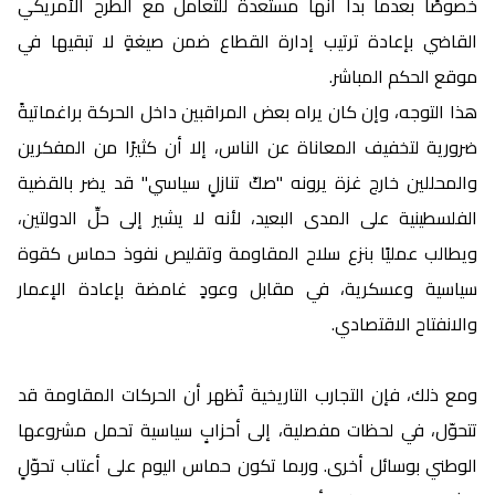
خصوصًا بعدما بدا أنها مستعدة للتعامل مع الطرح الأمريكي
القاضي بإعادة ترتيب إدارة القطاع ضمن صيغةٍ لا تبقيها في
موقع الحكم المباشر.
هذا التوجه، وإن كان يراه بعض المراقبين داخل الحركة براغماتيةً
ضرورية لتخفيف المعاناة عن الناس، إلا أن كثيرًا من المفكرين
والمحللين خارج غزة يرونه "صكّ تنازلٍ سياسي" قد يضر بالقضية
الفلسطينية على المدى البعيد، لأنه لا يشير إلى حلِّ الدولتين،
ويطالب عمليًا بنزع سلاح المقاومة وتقليص نفوذ حماس كقوة
سياسية وعسكرية، في مقابل وعودٍ غامضة بإعادة الإعمار
والانفتاح الاقتصادي.
ومع ذلك، فإن التجارب التاريخية تُظهر أن الحركات المقاومة قد
تتحوّل، في لحظات مفصلية، إلى أحزابٍ سياسية تحمل مشروعها
الوطني بوسائل أخرى. وربما تكون حماس اليوم على أعتاب تحوّلٍ