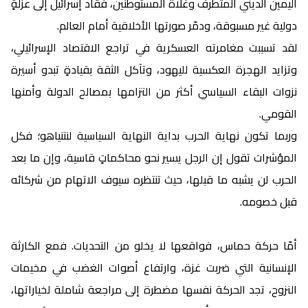
اليمين الديني المتطرف وغلاة المستوطنين، فقاد إسرائيل إلى عزلةٍ
دولية غير مسبوقة، ودمّر صورتها الأخلاقية أمام العالم.
لقد تسببت مغامرته العسكرية في تراجع الاقتصاد الإسرائيلي،
وتزايد الهجرة العكسية لليهود، وتآكل الثقة بقيادةٍ تبدو أسيرة
نزوات البقاء السياسي أكثر من التزامها بمصالح الدولة وأمنها
القومي.
وربما تكون نهاية الحرب بداية النهاية السياسية لنتنياهو؛ فكل
المؤشرات تقول إن الرجل يسير نحو محاكماتٍ قاسية، وإن ما بعد
الحرب لن يشبه ما قبلها، حيث تنتظره سيوف الاتهام من شركائه
قبل خصومه.
أمّا حركة حماس، فواقعها لا يخلو من التحديات. فمع الكارثة
الإنسانية التي ضربت غزة، وارتفاع أصوات الغضب في مخيمات
النزوح، تجد الحركة نفسها مضطرة إلى مراجعة شاملة لخياراتها،