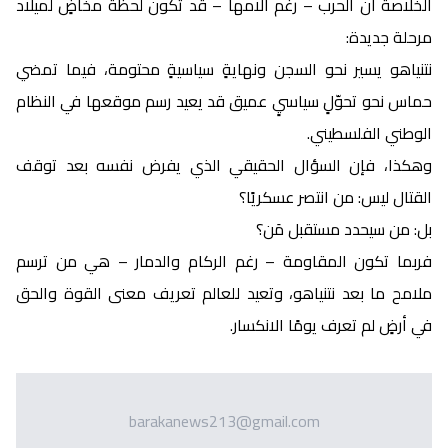
الخلاصة أن الحرب – رغم آلامها – قد تكون لحظة مخاضٍ لميلاد
مرحلة جديدة:
نتنياهو يسير نحو السجن ونهايةٍ سياسيةٍ محتومة، فيما تمضي
حماس نحو تحوّلٍ سياسيٍ عميق قد يعيد رسم موقعها في النظام
الوطني الفلسطيني.
وهكذا، فإن السؤال الحقيقي الذي يفرض نفسه بعد توقف
القتال ليس: من انتصر عسكريًا؟
بل: من سيحدد مستقبل مَن؟
فربما تكون المقاومة – رغم الركام والدمار – هي من ترسم
ملامح ما بعد نتنياهو، وتعيد للعالم تعريف معنى القوة والحق
في أرضٍ لم تعرف يومًا الانكسار.
barakanews213@gmail.com