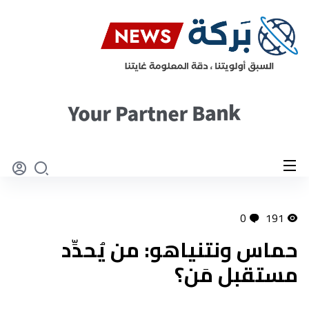
0
191
حماس ونتنياهو: من يُحدِّد
مستقبل مَن؟