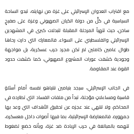
مع اقتراب العدوان الإسرائيلي على غزة من نهايته، تبدو الساحة
السياسية في كلٍّ من دولة الكيان الصهيوني وغزة على صفيحٍ
ساخن، حيث تتهيأ المرحلة المقبلة لتبدلات كبرى في المشهدين
الإسرائيلي والفلسطيني على السواء. فالمعارك التي دارت رحاها
طوال عامين كاملين لم تكن مجرد حرب عسكرية، بل مواجهة
وجودية كشفت عورات المشروع الصهيوني، كما كشفت حدود
القوة عند المقاومة.
في الجانب الإسرائيلي، سيجد بنيامين نتنياهو نفسه أمام أسئلةٍ
قاسية ومساءلاتٍ مؤجلة، تبدأ من ملفات الفساد التي تطارده في
المحاكم، ولا تنتهي عند عجزه عن تحقيق الأهداف التي وعد بها
جمهوره. فالمعارضة الإسرائيلية، بما فيها أصوات داخل معسكره،
تتهمه بالمبالغة في حرب الإبادة ضد غزة، وبأنه خضع لضغوط