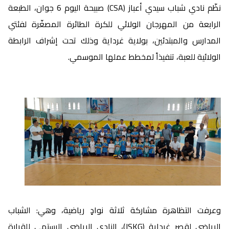
نظّم نادي شباب سيدي أعباز (CSA) صبيحة اليوم 6 جوان، الطبعة
الرابعة من المهرجان الولائي للكرة الطائرة المصغّرة لفئتي
المدارس والمبتدئين، بولاية غرداية وذلك تحت إشراف الرابطة
الولائية للعبة، تنفيذاً لمخطط عملها الموسمي.
وعرفت التظاهرة مشاركة ثلاثة نوادٍ رياضية، وهي: الشباب
الرياضي لقصر غرداية (JSKG)، النادي الرياضي الرستمي للقرارة