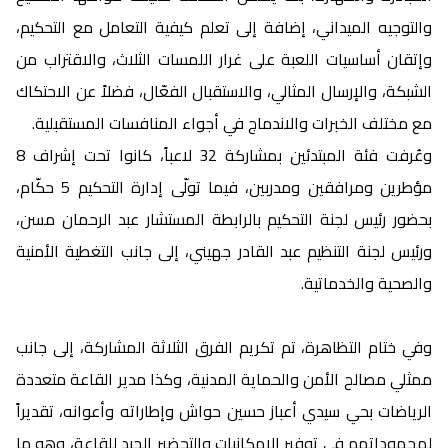
والتوجيه الميداني، إضافة إلى تعلم كيفية التعامل مع التحكيم،
وإتقان أساسيات اللعبة على غرار اللمسات الثلاث، والاقتراب من
الشبكة، والإرسال المثالي، والاستقبال الفعّال، فضلاً عن الاحتكاك
مع مختلف الخبرات والاندماج في أجواء المنافسات المستقبلية.
وعُرفت فئة المبتدئين بمشاركة 32 لاعباً، كانوا تحت إشراف 8
مؤطرين ومرافقين ومدربين، فيما تولّى إدارة التحكيم 5 حكّام،
بحضور رئيس لجنة التحكيم بالرابطة المستشار عبد الرحمان مسن،
ورئيس لجنة التنظيم عبد القادر جهيني، إلى جانب التغطية الأمنية
والصحية والخدماتية.
وفي ختام التظاهرة، تم تكريم الفرق الثلاثة المشاركة، إلى جانب
ممثلي مصالح الأمن والحماية المدنية، وكذا مدير القاعة متعددة
الرياضات بحي سيدي أعباز حسين حواش وإطاراته وأعوانه، تقديراً
لمجهوداتهم في توفير الإمكانيات والتحضير الجيد للقاعة، وهو ما