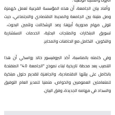
الثروة والتنمية الوطنية .
وأفاد بيان الجامعة، أن هذه المؤسسة الفرعية تعمل كهمزة
وصل متينة بين الجامعة والمحيط الاقتصادي والاجتماعي، حيث
تتولى مهام محورية أبرزها: رصد الإشكالات وتثمين البحوث،
تسويق الابتكارات والمنتجات البحثية، الخدمات الاستشارية
والتكوين، التكامل مع الحاضنات والمخابر.
وفي كلمته بالمناسبة، أكد البروفيسور خالد رواسكي أن هذا
التنصيب يعد محطة تاريخية لبناء نموذج "الجامعة 4.0" المنفتحة
بالكامل على بيئتها الاقتصادية، والجاهزة لتقديم حلول مبتكرة
للمتعاملين العموميين والخواص، متمنيا للمدير العام التوفيق
والسداد في مهامه الجديدة، وفق البيان.