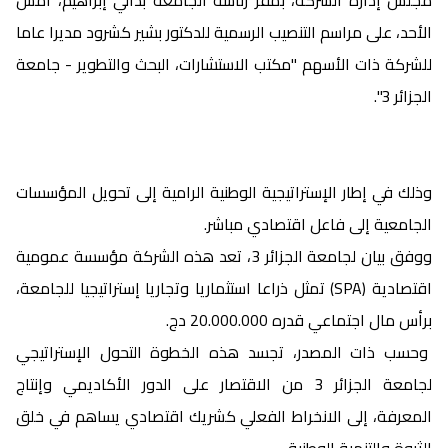
مجلس إدارة الشركة، بمقر رئاسة الجامعة بدالي إبراهيم، أمس
الأحد، على مراسم التنصيب الرسمية للدكتور بشير كشرود مديرا عاما
للشركة ذات الأسهم "مكتب الاستشارات، البحث والتطوير - جامعة
الجزائر 3".
وذلك في إطار الإستراتيجية الوطنية الرامية إلى تحويل المؤسسات
الجامعية إلى فاعل اقتصادي مباشر.
ووفق بيان لجامعة الجزائر 3، تعد هذه الشركة مؤسسة عمومية
اقتصادية (SPA) تمثل ذراعا استثماريا وتجاريا إستراتيجيا للجامعة،
برأس مال اجتماعي قدره 20.000.000 دج.
وحسب ذات المصدر، تجسد هذه الخطوة التحول الإستراتيجي
لجامعة الجزائر 3 من الاقتصار على الدور الأكاديمي وإنتاج
المعرفة، إلى الانخراط الفعلي كشريك اقتصادي يساهم في خلق