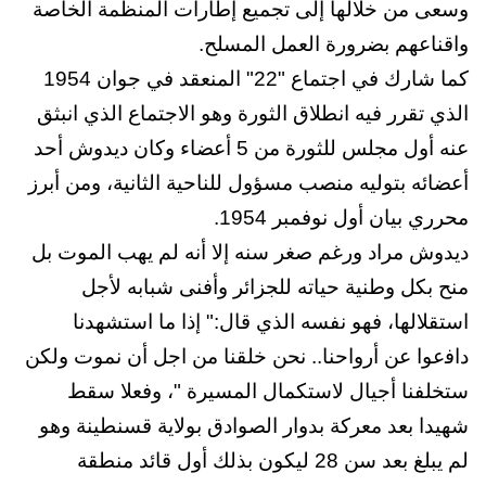
وسعى من خلالها إلى تجميع إطارات المنظمة الخاصة
واقناعهم بضرورة العمل المسلح.
كما شارك في اجتماع "22" المنعقد في جوان 1954
الذي تقرر فيه انطلاق الثورة وهو الاجتماع الذي انبثق
عنه أول مجلس للثورة من 5 أعضاء وكان ديدوش أحد
أعضائه بتوليه منصب مسؤول للناحية الثانية، ومن أبرز
محرري بيان أول نوفمبر 1954.
ديدوش مراد ورغم صغر سنه إلا أنه لم يهب الموت بل
منح بكل وطنية حياته للجزائر وأفنى شبابه لأجل
استقلالها، فهو نفسه الذي قال:" ﺇﺫﺍ ما استشهدنا
ﺩﺍﻓعوﺍ عن ﺃﺭﻭﺍحنا.. نحن خلقنا من اجل ﺃﻥ نموت ﻭلكن
ستخلفنا ﺃجياﻝ لاستكمال المسيرة "، وفعلا سقط
شهيدا بعد معركة بدوار الصوادق بولاية قسنطينة وهو
لم يبلغ بعد سن 28 ليكون بذلك أول قائد منطقة