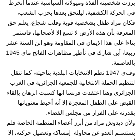
برزت شخصيته الفذة وميولاته السياسية عندما انخرط
في الحركة الكشفية، ليلتحق بعدها بحزب الشعب،
فكان مراد طفل بشخصية قوية وقلب شجاع، يعلم حق
المعرفة بأن هذه الأرض لا تسع إلا لأصحابها، فاستمر
بناءا على هذا الايمان في المقاومة وهو ابن الستة عشر
ربيعا، أين شارك في تأطير مظاهرات الفاتح ماي 1945
بالعاصمة.
وف
ي 1947 نظم الانتخابات البلدية بناحيته، كما تنقل
لتنظيم الحملة الانتخابية للجمعية الجزائرية في الغرب
الجزائري وهنا اعتقدت فرنسا انها كسبت الرهان بإلقاء
القبض على الطفل المعجزة إلا أنه أحبط معنوياتها
بقدرته على الفرار من مجلس القضاء.
ولأن ديدوش مراد من أبرز أعضاء المنظمة الخاصة فلم
يستسلم العدو عن محاولة
إمساكه وتعطيل حركته، إلا