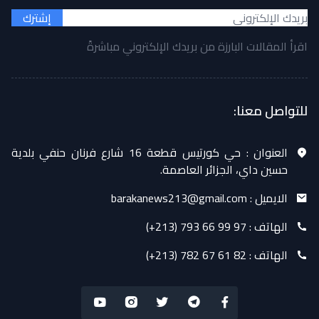
إشترك
اقرأ المقالات البارزة من بريدك الإلكتروني مباشرةً
للتواصل معنا:
العنوان :
حي كورتيس قطعة 16 شارع فرنان حنفي بلدية
حسين داي، الجزائر العاصمة.
الايميل :
barakanews213@gmail.com
الهاتف :
(+213) 793 66 99 97
الهاتف :
(+213) 782 67 61 82