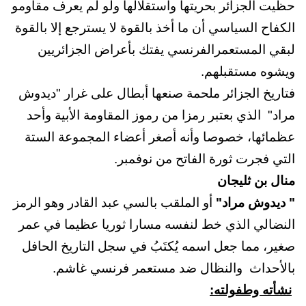
حظيت الجزائر بحريتها واستقلالها ولو لم يعرف مقاومو
الكفاح السياسي أن ما أخذ بالقوة لا يسترجع إلا بالقوة
لبقي المستعمرالفرنسي يفتك بأعراض الجزائريين
ويشوه مستقبلهم.
فتاريخ الجزائر ملحمة صنعها أبطال على غرار "ديدوش
مراد" الذي بعتبر رمزا من رموز المقاومة الأبية وأحد
عظمائها، خصوصا وأنه أصغر أعضاء المجموعة الستة
التي فجرت ثورة الفاتح من نوفمبر.
منال بن ثليجان
" ديدوش مراد"
أو الملقب بالسي عبد القادر وهو الرمز
النضالي الذي خط لنفسه مسارا ثوريا عظيما في عمر
صغير، مما جعل اسمه يُكتَبُ في سجل التاريخ الحافل
بالأحداث والنظال ضد مستعمر فرنسي غاشم.
نشأته وطفولته: