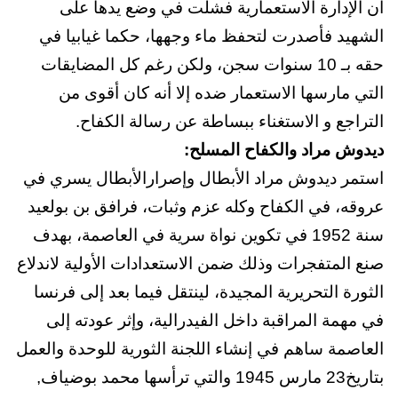
أن الإدارة الاستعمارية فشلت في وضع يدها على
الشهيد فأصدرت لتحفظ ماء وجهها، حكما غيابيا في
حقه بـ 10 سنوات سجن، ولكن رغم كل المضايقات
التي مارسها الاستعمار ضده إلا أنه كان أقوى من
التراجع و الاستغناء ببساطة عن رسالة الكفاح.
ديدوش مراد والكفاح المسلح:
استمر ديدوش مراد الأبطال وإصرارالأبطال يسري في
عروقه، في الكفاح وكله عزم وثبات، فرافق
بن بولعيد
سنة 1952 في تكوين نواة سرية في العاصمة، بهدف
صنع المتفجرات وذلك ضمن الاستعدادات الأولية لاندلاع
الثورة التحريرية المجيدة، لينتقل فيما بعد إلى فرنسا
في مهمة المراقبة داخل الفيدرالية، وإثر عودته إلى
العاصمة ساهم في إنشاء اللجنة الثورية للوحدة والعمل
بتاريخ23 مارس 1945 والتي ترأسها محمد بوضياف,