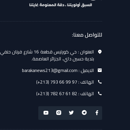
للتواصل معنا:
العنوان :
حي كورتيس قطعة 16 شارع فرنان حنفي
بلدية حسين داي، الجزائر العاصمة.
الايميل :
barakanews213@gmail.com
الهاتف :
(+213) 793 66 99 97
الهاتف :
(+213) 782 67 61 82