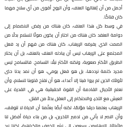
أجمل من أن يُغتالها العنف، وأن الروح أقوى من أي سلاح مهما
كان فتاكًا.
في وسط كل هذا العنف، كان هناك من رفض الانضمام إلى
دوامة العنفد كان هناك من اختار أن يكون صوتًا للسلام بدلًا من
الصمت الذي يفرضه الإرهاب. كان هناك من فهم أن رد فعل
المجتمع على الإرهاب ليس أن يبادله العنف بالعنف، بل أن يختار
الطريق الأكثر صعوبة، ولكنه الأكثر نبلًا: التسامح. فالتسامح ليس
مجرد كلمة نرددها، بل هو فعل يومي، هو أن نمد يدنا حتى
لأولئك الذين لم يروا فينا إلا أعداء، هو أن نفتح قلوبنا للسلام، وأن
نعلم الأجيال القادمة أن القوة الحقيقية هي في القدرة على
العيش مع الآخر، والاحتكام إلى العقل بدلاً من القتل.
الإرهاب يعلمنا درسًا مؤلمًا، لكنه أيضًا يعلّمنا أن الحياة لا تتوقف،
وأن النصر لا يأتي من تدمير الآخرين، بل من بناء حياة أفضل لنا
ولأبنائنا. الإرهابيون يسعون إلى نشر الخوف والكراهية، لكننا نرد