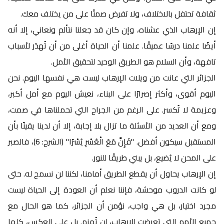
ثقافة تحتفل بالاختلاف، ولا تفرض صمتًا على من يختلف معك.
إن الإرهاب الذي عشناه، وإن كان قد جعلنا نتألم ونعاني، إلا أنه
أيضًا علمنا درسًا عميقًا. علمنا أن الحياة أغلى من أن تُهدَر لأسباب
تافهة، وأن السلام هو الطريق الوحيد لتحقيق الأمل.
الجزائر التي عانت من ويلات الإرهاب ليست هي نفسها اليوم. نحن
اليوم أقوى، وأكثر إصرارًا على البناء، نعيش اليوم مع أمل أكبر،
وعزيمة لا تُكسر. على الرغم من الجراح التي تحملناها في صمت،
ومع أن العديد من الأسئلة ما تزال بلا إجابة، إلا أن لدينا يقينًا بأن
المستقبل سيكون أفضل. "فَإِنَّ مَعَ الْعُسْرِ يُسْرًا" (الشرح: 6)، فالصبر
على المحن لا يُضيع، بل يبني طريقًا للنور.
إن الإرهاب يحاول أن يقطع الطريق أمامنا، لكننا لن نسمح له. حتى
لو كانت الدروب موحشة، فإننا نعلم أن العودة إلى الحياة ليست
مجرد اختيار، بل هي واجب، نؤمن أن الجزائر، كما هو الحال مع
جميع الأمم التي تعرضت للإرهاب، لن تُهزم. بل على العكس، كلما