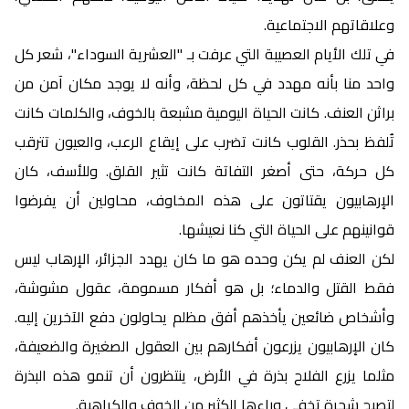
وعلاقاتهم الاجتماعية.
في تلك الأيام العصيبة التي عرفت بـ "العشرية السوداء"، شعر كل
واحد منا بأنه مهدد في كل لحظة، وأنه لا يوجد مكان آمن من
براثن العنف. كانت الحياة اليومية مشبعة بالخوف، والكلمات كانت
تُلفظ بحذر. القلوب كانت تضرب على إيقاع الرعب، والعيون تترقب
كل حركة، حتى أصغر التفاتة كانت تثير القلق. وللأسف، كان
الإرهابيون يقتاتون على هذه المخاوف، محاولين أن يفرضوا
قوانينهم على الحياة التي كنا نعيشها.
لكن العنف لم يكن وحده هو ما كان يهدد الجزائر، الإرهاب ليس
فقط القتل والدماء؛ بل هو أفكار مسمومة، عقول مشوشة،
وأشخاص ضائعين يأخذهم أفق مظلم يحاولون دفع الآخرين إليه.
كان الإرهابيون يزرعون أفكارهم بين العقول الصغيرة والضعيفة،
مثلما يزرع الفلاح بذرة في الأرض، ينتظرون أن تنمو هذه البذرة
لتصبح شجرة تخفي وراءها الكثير من الخوف والكراهية.