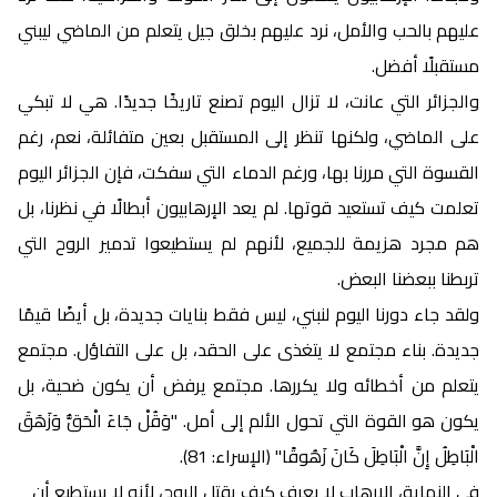
عليهم بالحب والأمل، نرد عليهم بخلق جيل يتعلم من الماضي ليبني
مستقبلًا أفضل.
والجزائر التي عانت، لا تزال اليوم تصنع تاريخًا جديدًا. هي لا تبكي
على الماضي، ولكنها تنظر إلى المستقبل بعين متفائلة، نعم، رغم
القسوة التي مررنا بها، ورغم الدماء التي سفكت، فإن الجزائر اليوم
تعلمت كيف تستعيد قوتها. لم يعد الإرهابيون أبطالًا في نظرنا، بل
هم مجرد هزيمة للجميع، لأنهم لم يستطيعوا تدمير الروح التي
تربطنا ببعضنا البعض.
ولقد جاء دورنا اليوم لنبني، ليس فقط بنايات جديدة، بل أيضًا قيمًا
جديدة. بناء مجتمع لا يتغذى على الحقد، بل على التفاؤل. مجتمع
يتعلم من أخطائه ولا يكررها. مجتمع يرفض أن يكون ضحية، بل
يكون هو القوة التي تحول الألم إلى أمل. "وَقُلْ جَاءَ الْحَقُّ وَزَهَقَ
الْبَاطِلُ إِنَّ الْبَاطِلَ كَانَ زَهُوقًا" (الإسراء: 81).
في النهاية، الإرهاب لا يعرف كيف يقتل الروح، لأنه لا يستطيع أن