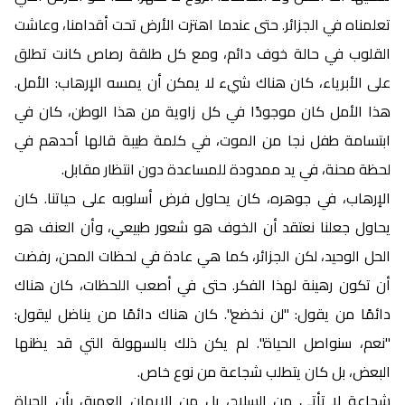
تعلمناه في الجزائر. حتى عندما اهتزت الأرض تحت أقدامنا، وعاشت
القلوب في حالة خوف دائم، ومع كل طلقة رصاص كانت تطلق
على الأبرياء، كان هناك شيء لا يمكن أن يمسه الإرهاب: الأمل.
هذا الأمل كان موجودًا في كل زاوية من هذا الوطن، كان في
ابتسامة طفل نجا من الموت، في كلمة طيبة قالها أحدهم في
لحظة محنة، في يد ممدودة للمساعدة دون انتظار مقابل.
الإرهاب، في جوهره، كان يحاول فرض أسلوبه على حياتنا. كان
يحاول جعلنا نعتقد أن الخوف هو شعور طبيعي، وأن العنف هو
الحل الوحيد، لكن الجزائر، كما هي عادة في لحظات المحن، رفضت
أن تكون رهينة لهذا الفكر. حتى في أصعب اللحظات، كان هناك
دائمًا من يقول: "لن نخضع". كان هناك دائمًا من يناضل ليقول:
"نعم، سنواصل الحياة". لم يكن ذلك بالسهولة التي قد يظنها
البعض، بل كان يتطلب شجاعة من نوع خاص.
شجاعة لا تأتي من السلاح، بل من الإيمان العميق بأن الحياة