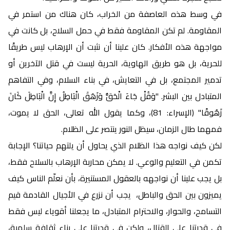
في وسط هذه العاصفة من الخراب، كان هناك من استمر في
المقاومة. لم تكن المقاومة فقط في حمل السلاح، بل كانت في
مواجهة هذه الأفكار. كان علينا أن نثبت أن الإرهاب ليس طريقًا
للحرية، بل هو طريق الهاوية، الحرية ليست في قتل الآخرين أو
تدمير المجتمع، بل في التعايش، في بناء السلام، وفي التفاهم
المتبادل بين البشر. "وَقُلْ جَاءَ الْحَقُّ وَزَهَقَ الْبَاطِلُ إِنَّ الْبَاطِلَ كَانَ
زَهُوقًا" (الإسراء: 81)، وكما يقول الله تعالى، الحق لا يموت،
فمهما طال الزمان، سيظل النور ينتصر على الظلام.
لكن كيف نواجه هذا الظلام الذي يحاول أن يلتهم حياتنا؟ الإجابة
تكمن في التعليم والوعي. لا يمكن محاربة الإرهاب بالسلاح فقط،
بل يجب علينا أن نواجهه بالعقول المستنيرة، بأن نعلّم الناس كيف
يميزون بين الحق والباطل، يجب أن نزرع في الأجيال القادمة قيم
التسامح، والحوار، والاحترام المتبادل، ما يجعلنا أقوياء ليس فقط
في قدرتنا على القتال، ولكن في قدرتنا على بناء ثقافة سلمية،