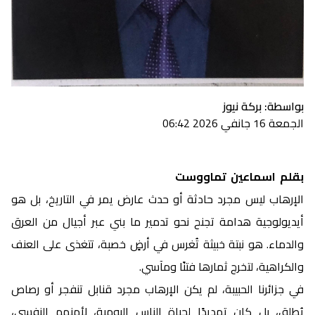
بواسطة: بركة نيوز
الجمعة 16 جانفي 2026 06:42
بقلم اسماعين تماووست
الإرهاب ليس مجرد حادثة أو حدث عارض يمر في التاريخ، بل هو
أيديولوجية هدامة تجنح نحو تدمير ما بني عبر أجيال من العرق
والدماء. هو نبتة خبيثة تُغرس في أرضٍ خصبة، تتغذى على العنف
والكراهية، لتخرج ثمارها فتنًا ومآسي.
في جزائرنا الحبيبة، لم يكن الإرهاب مجرد قنابل تنفجر أو رصاص
يُطلق، بل كان تهديدًا لحياة الناس اليومية، لأمنهم النفسي،