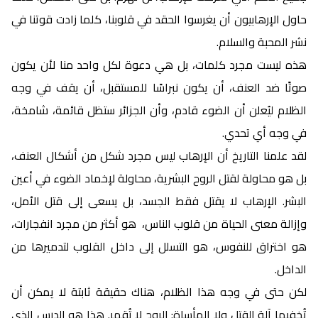
حاول الإرهابيون أن يغرسوا الحقد في قلوبنا، كلما زادت قوتنا في
نشر المحبة والسلام.
هذه ليست مجرد كلمات، بل هي دعوة لكل واحد منا لأن يكون
صوتًا ضد العنف، أن يكون نبراسًا للمستقبل، أن يقف في وجه
الظلام ليُعلن أن الضوء قادم، وأن الجزائر ستظل قائمة، شامخة،
في وجه أي تحدي.
لقد علمنا التاريخ أن الإرهاب ليس مجرد شكل من أشكال العنف،
بل هو محاولة لقتل الروح البشرية، محاولة لإخماد الضوء في أعين
البشر. الإرهاب لا يقتل فقط الجسد، بل يسعى إلى قتل الأمل،
وإزالة معنى الحياة من قلوب الناس، هو أكثر من مجرد انفجارات،
هو اختراق للنفوس، هو التسلل إلى داخل القلوب لتدميرها من
الداخل.
لكن حتى في وجه هذا الظلام، هناك حقيقة ثابتة لا يمكن أن
تُخفيها آلة القتل ولا المأساة: الروح لا تُقهر. هذا هو الدرس الذي