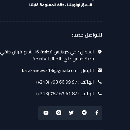
للتواصل معنا:
العنوان :
حي كورتيس قطعة 16 شارع فرنان حنفي
بلدية حسين داي، الجزائر العاصمة.
الايميل :
barakanews213@gmail.com
الهاتف :
(+213) 793 66 99 97
الهاتف :
(+213) 782 67 61 82