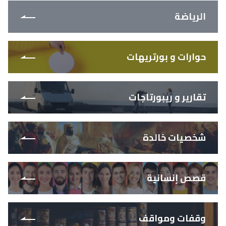
الرياضة
حوارات و بورتريهات
تقارير و ريبورتاجات
شخصيات خالدة
قصص إنسانية
وقفات ومواقف