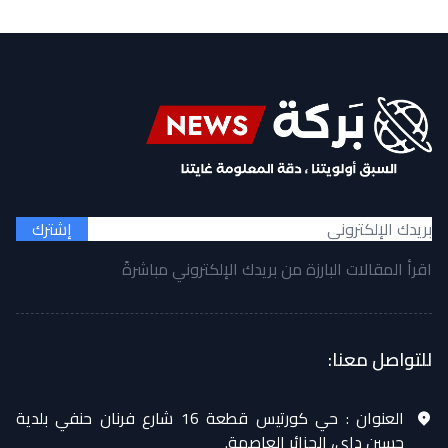
إشترك
اقرأ المقالات البارزة من بريدك الإلكتروني مباشرةً
للتواصل معنا:
العنوان :
حي كورتيس قطعة 16 شارع فرنان حنفي بلدية
حسين داي، الجزائر العاصمة.