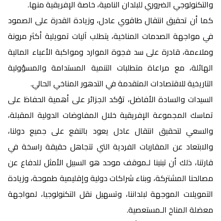
والتكنولوجي الضروري للبلدان النامية، خاصة الإفريقية منها.
كما أن تحقيق انتقال طاقوي عادل، وزيادة القدرة على الصمود
في مواجهة الصدمات المناخية، يتطلب آليات تمويلية أكثر مرونة
وملاءمة، قادرة على سد فجوة الموارد ومواكبة الأعباء المالية
الهائلة، مع مراعاة متطلبات التنمية المستدامة والمسؤولية
التاريخية للاقتصادات المتقدمة في التدهور المناخي الحالي.
السيدات والسادة الأفاضل، تؤكد الجزائر على أهمية الحفاظ على
تماسك المجموعة الإفريقية خلال المفاوضات الدولية المقبلة،
والسعي لتحقيق انتقال عادل يعود بالنفع على جميع دولنا،
والابتعاد عن المقاربات الفردية التي تتجاهل حقيقة راسخة في
قارتنا، ذلك أن تبنينا لـموقف موحد هو السبيل الأمثل للدفاع عن
مصالحنا المشتركة، وبناء شراكات دولية وإقليمية طموحة، وزيادة
التمويلات الموجهة لبلداننا، وتسهيل نقل التكنولوجيا، لمواجهة
معضلة المناخ الـمستعصية.