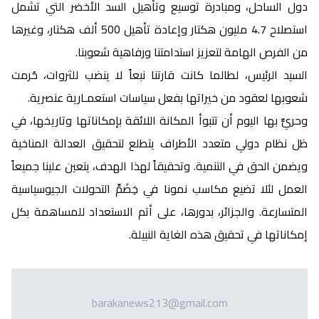
دول الساحل، ومبادرة توسيع وتأهيل السد الأخضر التي تشمل
استصلاح 4.7 مليون هكتار وإعادة تأهيل 500 ألف هكتار، وغيرها
من الفرص الهامة لتعزيز استدامتنا ورفاهية شعوبنا.
السيد الرئيس، لطالما كانت قارتنا نبعاً لا ينضب للثروات، حُرمت
شعوبها لعقود من خيراتها بفعل سياسات استعمـارية عنصرية.
وحريٌّ بها اليوم أن تتبوأ المكانة اللائقة بإمكاناتها وتاريخها، في
ظل نظام دولي متعدد الأطراف يتطلع لتحقيق العدالة المناخية
ويضمن الحق في التنمية. وتحقيقاً لهذا الهدف، يتعين علينا جميعاً
العمل لئلا تضيع مكاسب نمونا في خِضَمِّ التحولات الجيوسياسية
المتسارعة. والجزائر، بدورها، على أتم الاستعداد للمساهمة بكل
إمكاناتها في تحقيق هذه الغاية النبيلة.
barakanews213@gmail.com