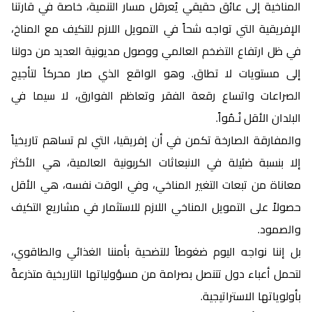
المناخية إلى عائق حقيقي يُعرقل مسار التنمية، خاصة في قارتنا
الإفريقية التي تواجه شحاً في التمويل اللازم للتكيف مع المناخ،
في ظل ارتفاع التضخم العالمي ووصول مديونية العديد من دولنا
إلى مستويات لا تطاق. وهو الواقع الذي صار محركاً لتأجيج
الصراعات واتساع رقعة الفقر وتعاظم الفوارق، لا سيما في
البلدان الأقل نُـمُواً.
والمفارقة الصارخة تكمن في أن إفريقيا، التي لم تساهم تاريخياً
إلا بنسبة ضئيلة في الانبعاثات الكربونية العالمية، هي الأكثر
معاناة من تبعات التغير المناخي، وفي الوقت نفسه، هي الأقل
حصولاً على التمويل المناخي اللازم للاستثمار في مشاريع التكيف
والصمود.
بل إننا نواجه اليوم ضغوطاً للتضحية بأمننا الغذائي والطاقوي،
لتحمل أعباء دول تتنصل بصرامة من مسؤولياتها التاريخية متذرعةً
بأولوياتها الاستراتيجية.