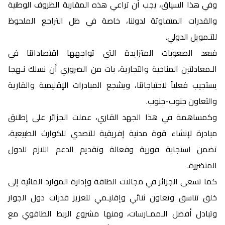
وفي هذا السياق، يجب أن تراعي هذه المقاربة الظروف الوطنية
والقدرات المتفاوتة لدولنا، خاصة في ظل التراجع الملحوظ
للتـمويل الدولي.
فبعد الصعوبات المتزايدة التي تواجهها اقتصاداتنا في
الـمعادلتين المناخية والتجارية، بات من الضروري أن نسلك نـهجا
يستجيب فعلياً لاحتياجاتنا، ويشجع المبادرات الإقليمية والقارية
والتعاون جنوب-جنوب.
وكمساهمة في هذا الجهد القاري، عملت الجزائر على إطلاق
مبادرة لإنشاء قوة مدنية إفريقية للتصدي للكوارث الطبيعية،
تضمن استجابة فورية وفعالة وتقديم الدعم اللازم للدول
المتضررة.
كما تسعى الجزائر في مجالات الطاقة وإدارة الموارد المائية إلى
خلق تناسق وتعاون ثنائي وإقليـمي لتعزيز قدرات دول الجوار
وتبادل أفضل الـممـارسات، ومنها مشروع الربط الطاقوي مع