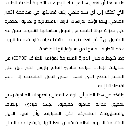
ولا يسعنا أن نغفل هنا عن تلك الإجراءات التجارية أحادية الجانب،
التي تفتقر إلى أي سند علمي يثبت فعاليتها في مكافحة التغير
المناخي، بينما تؤكد الدراسات آثارها الاقتصادية والمالية المدمرة
على قدرات دولنا النامية في تمويل سياساتها التنموية. فمن غير
المقبول أن نُحمَّل تبعات نزعات حمائية لأطراف خارجية، بينما تتهرب
هذه الأطراف نفسها من مسؤولياتها الواضحة.
وما شهدناه خلال الدورة المنصرمة لمؤتمر الأطراف (COP30) من
محاولات لإعادة صياغة مبادئ اتفاق باريس، لخير دليل على
المنحدر الخطير الذي تسعى بعض الدول المتقدمة إلى دفع
اقتصاداتنا إليه.
ونؤكد من هذا المنبر أن الوفاء الفعال بالتعهدات المناخية رهين
بتحقيق عدالة مناخية حقيقية، تجسد مبادئ الإنصاف
والمسؤوليات المشتركة، لكن الـمتباينة، وأن تقود الدول
المتقدمة الجهود العالمية بخفض انبعاثاتها، وتوفير الدعم المالي