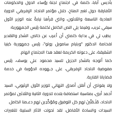
بأديس أبابا، كلمة في اجتماع لجنة رؤساء الدول والحكومات
الأفارقة حول تغير المناخ، خلال مؤتمر الاتحاد الإفريقي الدورة
العادية التاسعة والثلاثون، والتي قرأها نيابةً عنه الوزير الأول
سيفي غريب، وفيما يلي النص الكامل لكلمة رئيس الجمهورية:
يطيب لي في بداية كلمتي أن أعرب عن خالص الشكر والتقدير
لفخامة الدكتور "ويليام سامويل روتو"، رئيس جمهورية كينيا
الشقيقة، على دعوته الكريمة لعقد هذا الاجتماع الهام.
كما أتوجه بالشكر الجزيل للسيد محمود علي يوسف، رئيس
مفوضية الاتحاد الإفريقي، على جـهوده الدؤوبة في خدمة
قضايانا القارية.
ولا يفوتني أن أنقل أصدق التهاني للوزير الأول الإثيوبي، السيد
أحمد أبيي، بمناسبة استضافة بلاده للدورة الثانية والثلاثين لمؤتمر
الاتحاد، مُتَـمَنِّينَ لهم كل التوفيق ومُؤكِّدِين لهم دعـمنا الكامل.
السيدات والسادة الأفاضل، لقد تحولت الآثار السلبية للتغيرات