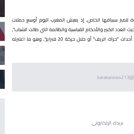
 تتميز بسياقها الخاص, إذ يعيش المغرب اليوم أوسع حملات
ات والمحاكمات السياسية منذ أحداث 2003 من حيث العدد الكبير والأحكام القياسية والظالمة التي طالت الشباب",
مضيفة بالقول : "لم نشهد مثل هذه القسوة حتى في أحداث "حراك الريف" أو خلال حركة 20 فبراير", وهو ما اعتبرته
barakanews213@