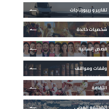
تقارير و ريبورتاجات
شخصيات خالدة
قصص إنسانية
وقفات ومواقف
الثقافة
المجتمع المدني