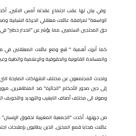
وفي بيان لها عقب اجتماع عقدته أمس الاثنين, أكدت
الواسعة" لمرافقة عائلات معتقلي الحركة الشبابية وضح
حق المحتجين السلميين, مما يؤشر عن "انحدار خطير" في 
كما أبرزت أهمية " تتبع وضع عائلات المعتقلين في
والمساندة القانونية والحقوقية والإعلامية والطبية وغير
وتحدث المجتمعون عن مختلف الانتهاكات الصارخة التي ا
إلى حين صدور الأحكام "الجائرة" ضد المتظاهرين, مرور
وصولا الى مختلف أصناف الترهيب والتهديد والتخويف الت
من جهتها، أكدت "الجمعية المغربية لحقوق الإنسان" 
عائلات ضحايا قمع المخزن, الذين يطالبون بإصلاحات ا