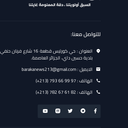
للتواصل معنا:
العنوان :
حي كورتيس قطعة 16 شارع فرنان حنفي
بلدية حسين داي، الجزائر العاصمة.
الايميل :
barakanews213@gmail.com
الهاتف :
(+213) 793 66 99 97
الهاتف :
(+213) 782 67 61 82