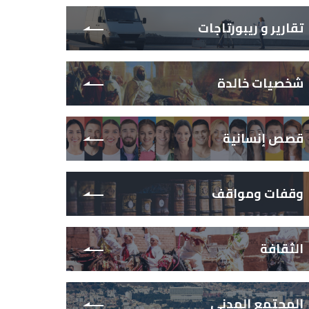
تقارير و ريبورتاجات
شخصيات خالدة
قصص إنسانية
وقفات ومواقف
الثقافة
المجتمع المدني