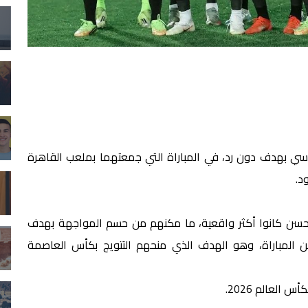
روسي بهدف دون رد، في المباراة التي جمعتهما بملعب القاهرة
د.
سام حسن كانوا أكثر واقعية، ما مكنهم من حسم المواجهة بهدف
يد مصطفى زيكو في الدقيقة 65 من زمن المباراة، وهو الهدف الذي منحهم التتويج بكأس العاصمة
 العالم 2026.