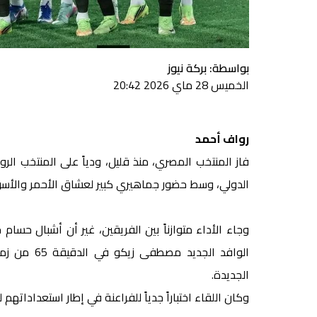
بواسطة: بركة نيوز
الخميس 28 ماي 2026 20:42
رواف أحمد
فاز المنتخب المصري، منذ قليل، ودياً على المنتخب ال
الدولي، وسط حضور جماهيري كبير لعشاق الأحمر والأسو
وجاء الأداء متوازناً بين الفريقين، غير أن أشبال ح
الوافد الجد
الجديدة.
وكان اللقاء اختباراً جدياً للفراعنة في إطار استعداداتهم لكأس