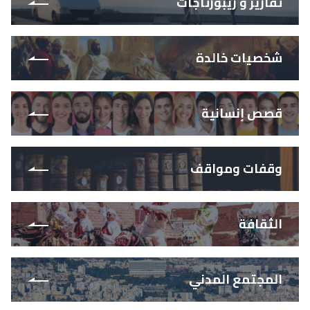
تقارير و ريبورتاجات
شخصيات خالدة
قصص إنسانية
وقفات ومواقف
الثقافة
المجتمع المدني