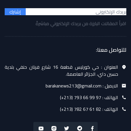
إشترك
اقرأ المقالات البارزة من بريدك الإلكتروني مباشرةً
للتواصل معنا:
العنوان :
حي كورتيس قطعة 16 شارع فرنان حنفي بلدية
حسين داي، الجزائر العاصمة.
الايميل :
barakanews213@gmail.com
الهاتف :
(+213) 793 66 99 97
الهاتف :
(+213) 782 67 61 82