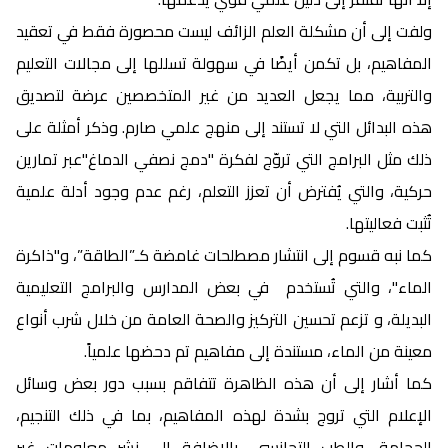
ولفت إلى أن مشكلة العلم الزائف ليست محصورة فقط في تعقيد
المفاهيم، بل تكمن أيضًا في سهولة تسللها إلى مجالات التعليم
والتربية، مما يجعل العديد من غير المتخصصين عرضة لتصديق
هذه البدائل التي لا تستند إلى منهج علمي صارم. وذكر أمثلة على
ذلك مثل البرامج التي تروّج لفكرة "دمج نصفي الدماغ"عبر تمارين
حركية، والتي يُفترض أن تعزز التعلم، رغم عدم وجود أدلة علمية
تُثبت فعاليتها.
كما نبه قسوم إلى انتشار مصطلحات غامضة كـ”الطاقة”، و"ذاكرة
الماء"، والتي تُستخدم في بعض المدارس والبرامج التعليمية
البديلة، و تزعم تحسين التركيز والصحة العامة من خلال شرب أنواع
معينة من الماء، مستندة إلى مفاهيم تم دحضها علمياً.
كما أشار إلى أن هذه الظاهرة تتفاقم بسبب دور بعض وسائل
الإعلام التي تروج بشدة لهذه المفاهيم، بما في ذلك التنجيم،
الحجامة، والطب التجانسي، بالإضافة إلى نشر معلومات غير