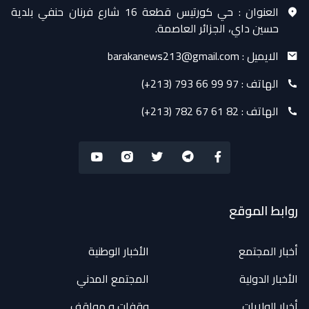
العنوان :
حي كورتيس قطعة 16 شارع فرنان حنفي بلدية
حسين داي، الجزائر العاصمة.
الايميل :
barakanews213@gmail.com
الهاتف :
(+213) 793 66 99 97
الهاتف :
(+213) 782 67 61 82
روابط الموقع
أخبار المجتمع
الأخبار الوطنية
الأخبار الدولية
المجتمع المدني
أخبار الولايات
وقفات و مواقف