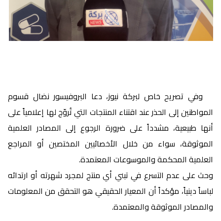
وفي تصريح خاص لبركة نيوز، دعا البروفيسور نضال قسوم
المواطنين إلى الحذر عند اقتناء المنتجات التي تُروّج لها إعلامياً على
أنها طبيعية، مشدداً على ضرورة الرجوع إلى المصادر العلمية
الموثوقة، سواء من خلال الأخصائيين المختصين أو المراجع
العلمية المحكمة والموسوعات المعتمدة.
وحث على عدم التسرع في تبني أي منتج لمجرد شهرته أو ارتدائه
لباساً دينياً، مؤكداً أن المعيار الحقيقي هو التحقق من المعلومات
والمصادر الموثوقة والمعتمدة.