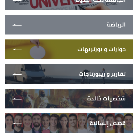
الرياضة
حوارات و بورتريهات
تقارير و ريبورتاجات
شخصيات خالدة
قصص إنسانية