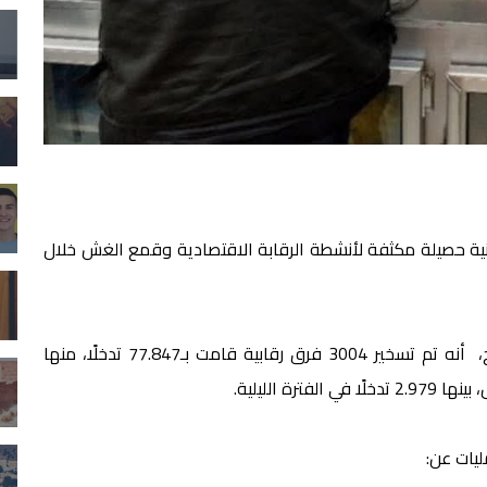
نية حصيلة مكثفة لأنشطة الرقابة الاقتصادية وقمع الغش خلال
وأفادت حصيلة نشرتها الوزارة، اليوم الثلاثاء، حسب واج، أنه تم تسخير 3004 فرق رقابية قامت بـ77.847 تدخلًا، منها
يات عن: