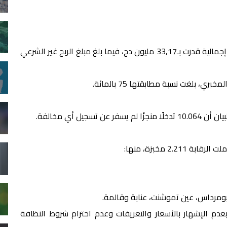
كما تم حجز 144,91 طنًا و65.653 لترًا من السلع، بقيمة إجمالية قدرت بـ33,17 مليون دج، فيما بلغ مبلغ الربح غير الشرعي
يل أي مخالفة.
2 مخبزة، منها:
، بومرداس، عين تموشنت، عنابة وقالمة.
ت، تعلقت أساسًا بعدم الإشهار بالأسعار والتعريفات وعدم احترام شروط النظافة