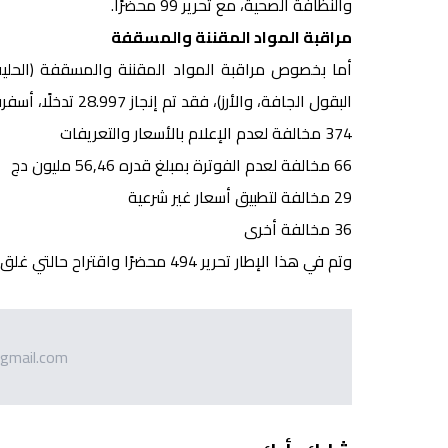
والنظافة الصحية، مع تحرير 99 محضرًا.
مراقبة المواد المقننة والمسقفة
أما بخصوص مراقبة المواد المقننة والمسقفة (الحليب
البقول الجافة، والأرز)، فقد تم إنجاز 28.997 تدخلًا، أسفرت عن تسجيل 505 مخالفات، توزعت كالتالي:
374 مخالفة لعدم الإعلام بالأسعار والتعريفات
66 مخالفة لعدم الفوترة بمبلغ قدره 56,46 مليون دج
29 مخالفة لتطبيق أسعار غير شرعية
36 مخالفة أخرى
وتم في هذا الإطار تحرير 494 محضرًا واقتراح حالتي غلق.
gmail.com