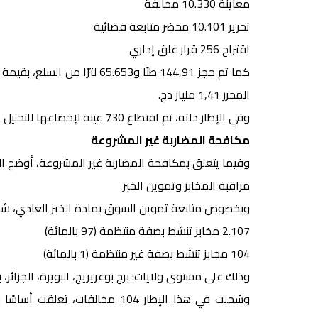
معاينة 10.330 مخالفة
تحرير 10.101 محضر متابعة قضائية
اقتراح 256 قرار غلق إداري
المحرر 1,41 مليار دج.
وفي الإطار ذاته، تم اقتطاع 730 عينة لإخضاعها للتحليل المخبري، بلغت نسبة مطابقتها 75 بالمائة.
مكافحة المضاربة غير المشروعة
وفيما يتعلق بمكافحة المضاربة غير المشروعة، أوضح البيان أن 10.064 تدخلًا منجزًا لم يسفر عن تسج
مراقبة المخابز وتموين الخبز
وبخصوص متابعة تموين السوق بمادة الخبز العادي، شملت الرقابة .211
2.107 مخابز تنشط بصفة منتظمة (97 بالمائة)
104 مخابز تنشط بصفة غير منتظمة (1 بالمائة)
وذلك على مستوى ولايات: برج بوعريريج، البويرة، الجزائر
وسُجلت في هذا الإطار 104 مخالفا