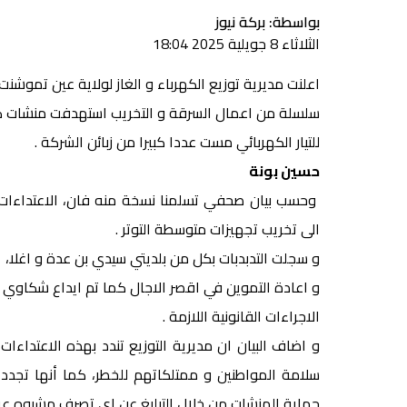
بواسطة: بركة نيوز
الثلاثاء 8 جويلية 2025 18:04
سلسلة من اعمال السرقة و التخريب استهدفت منشات كهرب
للتيار الكهربائي مست عددا كبيرا من زبائن الشركة .
حسين بونة
وحسب بيان صحفي تسلمنا نسخة منه فان، الاعتداءات 
الى تخريب تجهيزات متوسطة التوتر .
و سجلت التدبدبات بكل من بلديتي سيدي بن عدة و اغلا، 
و اعادة التموين في اقصر الاجال كما تم ايداع شكاوي ر
الاجراءات القانونية اللازمة .
و اضاف البيان ان مديرية التوزيع تندد بهذه الاعتداء
سلامة المواطنين و ممتلكاتهم للخطر، كما أنها تجدد
حماية المنشات من خلال التبليغ عن اي تصرف مشبوه عبر مركز الاتصال 3303 او لد