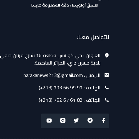
للتواصل معنا:
العنوان :
حي كورتيس قطعة 16 شارع فرنان حنفي
بلدية حسين داي، الجزائر العاصمة.
الايميل :
barakanews213@gmail.com
الهاتف :
(+213) 793 66 99 97
الهاتف :
(+213) 782 67 61 82