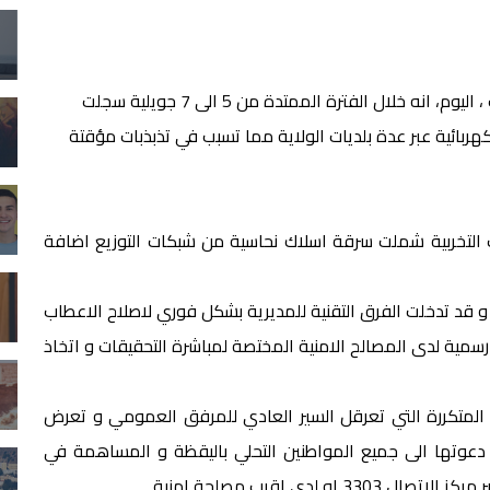
اعلنت مديرية توزيع الكهرباء و الغاز لولاية عين تموشنت ، اليوم، انه خلال الفترة الممتدة من 5 الى 7 جويلية سجلت
ائية عبر عدة بلديات الولاية مما تسبب في تذبذبات مؤقتة
التخربية شملت سرقة اسلاك نحاسية من شبكات التوزيع اضافة
و قد تدخلت الفرق التقنية للمديرية بشكل فوري لاصلاح الاعطاب
سمية لدى المصالح الامنية المختصة لمباشرة التحقيقات و اتخاذ
ات المتكررة التي تعرقل السير العادي للمرفق العمومي و تعرض
 دعوتها الى جميع المواطنين التحلي باليقظة و المساهمة في
ى اقرب مصلحة امنية .