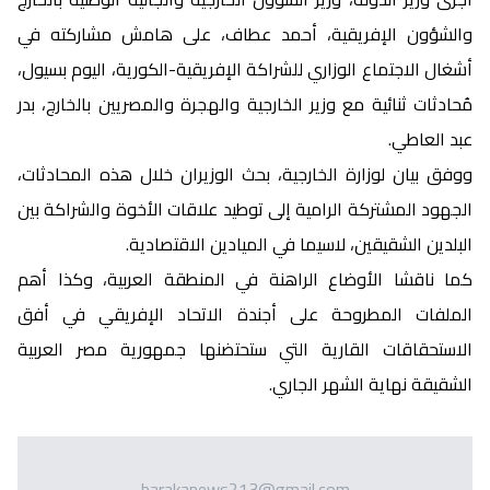
والشؤون الإفريقية، أحمد عطاف، على هامش مشاركته في
أشغال الاجتماع الوزاري للشراكة الإفريقية-الكورية، اليوم بسيول،
مُحادثات ثنائية مع وزير الخارجية والهجرة والمصريين بالخارج، بدر
عبد العاطي.
ووفق بيان لوزارة الخارجية، بحث الوزيران خلال هذه المحادثات،
الجهود المشتركة الرامية إلى توطيد علاقات الأخوة والشراكة بين
البلدين الشقيقين، لاسيما في الميادين الاقتصادية.
كما ناقشا الأوضاع الراهنة في المنطقة العربية، وكذا أهم
الملفات المطروحة على أجندة الاتحاد الإفريقي في أفق
الاستحقاقات القارية التي ستحتضنها جمهورية مصر العربية
الشقيقة نهاية الشهر الجاري.
barakanews213@gmail.com