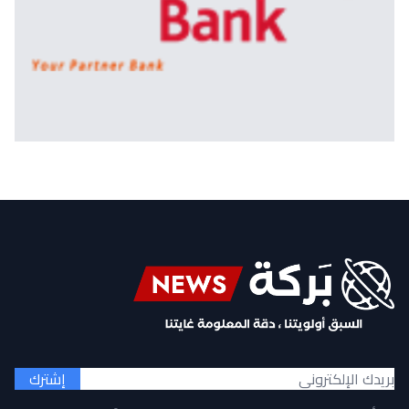
إشترك