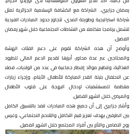
من جانبه، أكد مدير الشؤون المؤسساتية لدى أوريدو الجزائر،
رمضان جزايري، الشراكة مع الكشافة الإسلامية الجزائرية تمثل
شراكة استراتيجية وطويلة المدى، تتجاوز حدود المبادرات الفردية
لتشمل برنامجا متكاملا من النشاطات الاجتماعية خلال شهر رمضان
الفضيل.
وأوضح أن هذه الشراكة تقوم على دعم الفئات الهشة
والمحتاجين عبر عدة محاور، أبرزها تقديم الدعم المالي للطرود
الغذائية، وتنظيم موائد إفطار جماعية في عدد من الولايات، فضلا
عن الاحتفال بليلة القدر المباركة للأطفال الأيتام، وإجراء زيارات
منتظمة للمستشفيات لإدخال البهجة على قلوب الأطفال
والمرضى خلال الشهر الفضيل.
وأشار جزايري إلى أن جميع هذه المبادرات تنفذ بالتنسيق الكامل
بين الطرفين بهدف تعزيز قيم التكافل والتلاحم الاجتماعي، وغرس
روح التضامن والتآزر بين أفراد المجتمع خلال الشهر الفضيل.