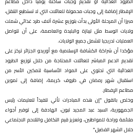
الطرود الغذائية أو تقديم وجبات ساخنة يوميا داخل مطاعم
الإفطار إضافة إلى وجبات محمولة للعائلات التي لا تستطيع التنقل،
مبرزا أن المرحلة الأولى بدأت بتوزيع عشرة آلاف طرد غذائي شملت
ولايات الوسط مثل تيبازة والبليدة والعاصمة، على أن تتواصل
العمليات تدريجيا لتشمل جميع الولايات.
مؤكدا أن شراكة الكشافة الإسلامية مع أوريدو الجزائر تركز على
تقديم الدعم المباشر للعائلات المحتاجة من خلال توزيع الطرود
الغذائية التي تحتوي على المواد الأساسية لتمكين الأسر من
استقبال شهر رمضان في ظروف كريمة، إضافة إلى تموين
مطاعم الإفطار.
وخلص بالقول "إن هذه المبادرات تأتي تتفيذاً لتعليمات رئيس
الجمهورية، السيد عبد المجيد تبون، الهادفة إلى توفير أجواء
ملائمة وراحة للمواطنين، وتعزيز قيم التكافل والتلاحم الاجتماعي
خلال الشهر الفضيل."