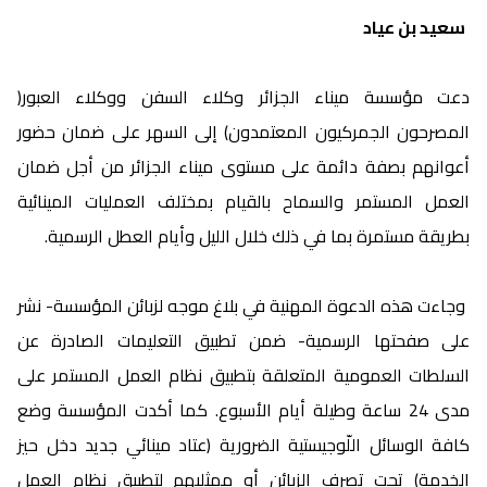
سعيد بن عياد
دعت مؤسسة ميناء الجزائر وكلاء السفن ووكلاء العبور(
المصرحون الجمركيون المعتمدون) إلى السهر على ضمان حضور
أعوانهم بصفة دائمة على مستوى ميناء الجزائر من أجل ضمان
العمل المستمر والسماح بالقيام بمختلف العمليات المينائية
بطريقة مستمرة بما في ذلك خلال الليل وأيام العطل الرسمية.
وجاءت هذه الدعوة المهنية في بلاغ موجه لزبائن المؤسسة- نشر
على صفحتها الرسمية- ضمن تطبيق التعليمات الصادرة عن
السلطات العمومية المتعلقة بتطبيق نظام العمل المستمر على
مدى 24 ساعة وطيلة أيام الأسبوع. كما أكدت المؤسسة وضع
كافة الوسائل اللّوجيستية الضرورية (عتاد مينائي جديد دخل حيز
الخدمة) تحت تصرف الزبائن أو ممثليهم لتطبيق نظام العمل