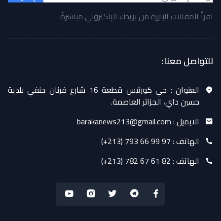
اقرأ المقالات البارزة من بريدك الإلكتروني مباشرةً
للتواصل معنا:
العنوان :
حي كورتيس قطعة 16 شارع فرنان حنفي بلدية
حسين داي، الجزائر العاصمة.
الايميل :
barakanews213@gmail.com
الهاتف :
(+213) 793 66 99 97
الهاتف :
(+213) 782 67 61 82