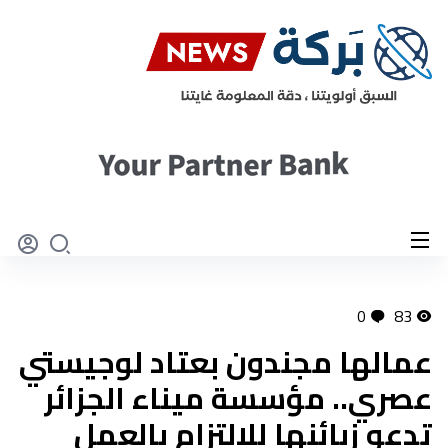
0
83
عمالها مجندون بعتاد لوجيستي
عصري.. مؤسسة ميناء الجزائر
تدعو زبائنها للالتزام بالعمل