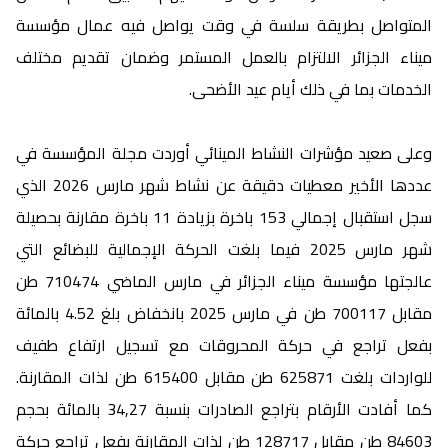
المتواصل بطريقة سلسة في وقت يواصل فيه عمال مؤسسة
ميناء الجزائر الالتزام بالعمل المستمر وضمان تقديم مختلف
الخدمات بما في ذلك أيام عيد الأضحى.
وعلى صعيد مؤشرات النشاط المينائي أوردت مجلة المؤسسة في
عددها الأخير معطيات دقيقة عن نشاط شهر مارس 2026 الذي
سجل استقبال إجمالي 153 باخرة بزيادة 11 باخرة مقارنة بحصيلة
شهر مارس 2025 فيما بلغت الحركة الإجمالية للبضائع التي
عالجتها مؤسسة ميناء الجزائر في مارس الماضي 710474 طن
مقابل 700117 طن في مارس 2025 بانخفاض بلغ 4.52 بالمائة
بفعل تراجع في حركة المحروقات مع تسجيل ارتفاع طفيف
للواردات بلغت 625871 طن مقابل 615400 طن لذات المقارنة.
كما أفادت الأرقام بتراجع الصادرات بنسبة 34,27 بالمائة بحجم
84603 طن مقابل 128717 طن لذات المقارنة بفعل تراجع حركة