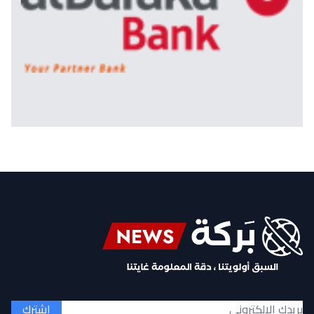
إشترك