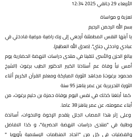
الأربعاء 29 جانفي 2025 12:34
تعزية و مواساة
بسم الله الرحمن الرحيم
يا أيتها النفس المطمئنة أرجعي إلى ربك راضية مرضية فادخلي في
عبادي وادخلي جنتي". (صدق الله العظيم).
ببالغ الحزن والأسى تلقينا في منتدى دراسات النهضة الحضارية يوم
أمس نبأ وفاة عم أستاذنا الكبير الدكتور الطيب برغوث (الشيخ
محمود برغوث) مجاهد الثورة المباركة ومعلم القرآن الكريم أثناء
الثورة التحريرية عن عمر يناهز 95 سنة
كما أبلغنا كذلك في نفس اليوم بوفاة حمزة بن حليم برغوث، من
أبناء عمومته، عن عمر يناهز 38 عاما.
وعلى إثر هذا المصاب الجلل يتقدم الإخوة والاخوات، أساتذة
وطلبة في "منتدى دراسات النهضة الحضرية"، و كذا الافاضل
والفضليات في كل من "اتحاد المنظمات الإسلامية بأوروبا "