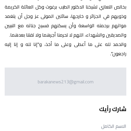
بخالص التعازي لشيخنا الدكتور الطيب برغوث وكل العائلة الكريمة
وذويهم في الجزائر و خارجها، سائلين المولى عز وجل أن يتغمد
مواتهم برحمته الواسعة وأن يسكنهم فسيح جناته مع النبيين
والصديقين والشهداء، اللهم لا تحرمنا أجرهما ولا تفتنا بعدهما.
والحمد لله على ما أعطى وعلى ما أخذ، و"إنا لله و إنا إليه
راجعون".
barakanews213@gmail.com
شارك رأيك