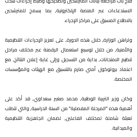
فتح باب مراجعة بيانات المترشحين وتصحيحها وضبط إجراءات سحب
الاستدعاءات عبر المنصة الإلكترونية, بما يسمح للمترشحين
بالاطلاع المسبق على مراكز الإجراء.
وتراهن الوزارة, خلال هذه الدورة, على تعزيز الإجراءات التنظيمية
والأمنية, من خلال توسيع استعمال الرقمنة عبر مختلف مراحل
تنظيم الامتحانات, بداية من التسجيل وإلى غاية إعلان النتائج, مع
اعتماد بروتوكول أمني صارم بالتنسيق مع الهيئات والمؤسسات
المختصة.
وكان وزير التربية الوطنية, محمد صغير سعداوي, قد أكد على
أهمية هذه "المرحلة المفصلية" من السنة الدراسية, والتي تتطلب
تعبئة شاملة لمختلف الفاعلين, لضمان الجاهزية التنظيمية
والميدانية.