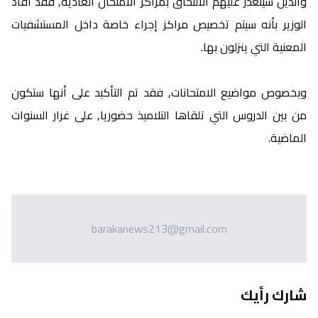
والذين سيتعذر عليهم الالتحاق بمراكز الامتحان العادية, فقد أفاد
الوزير بأنه سيتم تخصيص مراكز إجراء خاصة داخل المستشفيات
المعنية التي ينزلون بها.
وبخصوص مواضيع الامتحانات, فقد تم التأكيد على أنها ستكون
من بين الدروس التي تلقاها التلاميذ حضوريا, على غرار السنوات
الماضية.
barakanews213@gmail.com
شارك رأيك