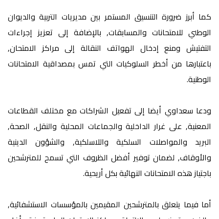
كما أبرز ضرورة التنسيق المستمر بين مديريات التربية والديوان
الوطني للامتحانات والمسابقات, بالإضافة إلى تعزيز إجراءات
التفتيش ومنع إدخال الهواتف النقالة إلى مراكز الامتحان,
باعتبارها من أخطر السلوكيات التي تمس بمصداقية الامتحانات
الوطنية.
ودعا سعداوي أيضا إلى تفعيل الشراكات مع مختلف القطاعات
المعنية, على غرار الداخلية والجماعات المحلية والنقل, الصحة,
البريد والمواصلات السلكية واللاسلكية, والشؤون الدينية
والأوقاف, لضمان توفير أفضل الظروف التي تسمح للمترشحين
باجتياز هذه الامتحانات النهائية بكل أريحية.
أما فيما يتعلق بالمترشحين المقيمين بالمؤسسات الاستشفائية,