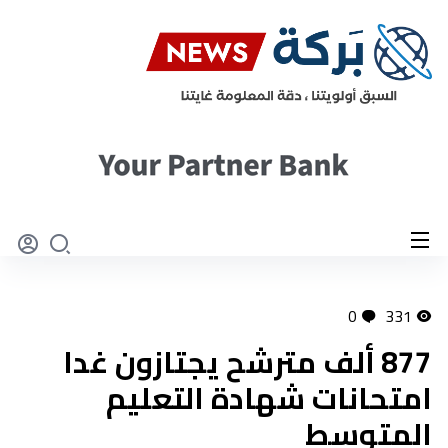
0
331
877 ألف مترشح يجتازون غدا
امتحانات شهادة التعليم
المتوسط