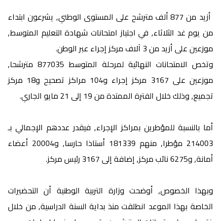
أزيد من 877 ألف مترشح على المستوى الوطني, يشرعون ابتداء
من يوم غد الثلاثاء, في اجتياز امتحانات شهادة التعليم المتوسط,
موزعين على أزيد من 3 آلاف مركز إجراء عبر الوطن.
وتخص الامتحانات النهائية لمرحلة المتوسط 877035 مترشحا,
موزعين على 3167 مركز إجراء و104 مراكز تصحيح و18 مركز
تجميع, وذلك خلال الفترة الممتدة من 19 إلى 21 مايو الجاري.
أما بالنسبة للمؤطرين بمراكز الإجراء, فيقدر عددهم الإجمالي بـ
214003 مؤطرا, منهم 181339 أستاذا حارسا, و20004 أعضاء
أمانة, و6275 نائب مركز, إضافة إلى 3167 رئيس مركز.
وبهذا الخصوص, أوضحت وزارة التربية الوطنية أن التحضيرات
الخاصة بهذا الموعد انطلقت منذ بداية السنة الدراسية, من خلال