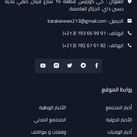
العنوان :
حي كورتيس قطعة 16 شارع فرنان حنفي بلدية
حسين داي، الجزائر العاصمة.
الايميل :
barakanews213@gmail.com
الهاتف :
(+213) 793 66 99 97
الهاتف :
(+213) 782 67 61 82
روابط الموقع
أخبار المجتمع
الأخبار الوطنية
الأخبار الدولية
المجتمع المدني
أخبار الولايات
وقفات و مواقف