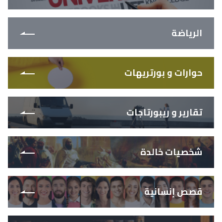
الرياضة
حوارات و بورتريهات
تقارير و ريبورتاجات
شخصيات خالدة
قصص إنسانية