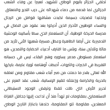
تحتفي الجزائر باليوم الوطني للشهيد، تعبيرا عن وفاء الشعب
الجزائري لما قدمه من دماء شهدائه على درب التحرر والانعتاق
وتخليدا لتضحيات جسيمة تكبدت مشاقها قوافل من الرجال
والنساء الوطنيين الأحرار الذين أدركوا بعد عقود من النضال في
مدرسة الحركة الوطنية، أن الاستعمار الذي سطا بأساليبه الوحشية
التدميرية على أرضنا الطاهرة وعطل مسيرة شعبها الأبي لأزيد من
مائة وثلاثين سنة، وبئس ما اقترف أدعياء الحضارة والتمدين، هو
استعمار مستوطن مدمر يساوره وهم البقاء، ليس في حسبانه
التفريط في الخيرات والثروات، أحبطت أوهامه ثورة عارمة، باركها
الله تعالى بقدر ما حملت من صبر أبناء شعب مقاوم ومن تعلقه
بالحرية والكرامة وإعلائه للقيم الإنسانية، شعب عقد العزم على
تحرير الأرض التي ظلت تلفظ وترفض الوجود الاستيطاني
الاستعماري بمقاومات لم تهدأ منذ أن تداعت إليها جحافل الغزاة
المعتدين، مقاومة تلو المقاومة، خلدها باعتزاز التاريخ الوطني