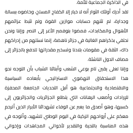
في الذاكرة الجماعية للأمة.
لقد أدرك أولئك الثوار أنه لا خيار إلا الكفاح المسلح، وخاضوه ببسالة
وجدارة، لم تثنهم حسابات موازين القوة ولم تثبط عزائمهم
الأهوال والمكابدات، فمضوا بنوفمبر الأغر إلى النصر. وإننا ونحن
نحتفي بذكراهم الغالية في جزائر ناهضة، إنما نستلهم من إدراكهم
ذاك، الثقة في مقومات بلادنا وتسخير مقدراتها للدفع بالجزائر إلى
مصاف الدول الناشئة.
وإننا لعلى يقين تام بوعي الشعب وأبنائنا الشباب بأن التوجه نحو
هذا الاستحقاق النهضوي الاستراتيجي بأبعاده السياسية
والاقتصادية والاجتماعية هو أنبل التحديات الجامعة المحفزة
للإرادات وأصعب الرهانات التي يتطلع الجزائريات والجزائريون إلى
كسبها، وهو أصدق ما يعبر عن الوفاء لشهدائنا الأبرار الذين أترحم
معكم على أرواحهم الزكية في اليوم الوطني للشهيد، وأتوجه في
هذه المناسبة بالتحية والتقدير لأخواتي المجاهدات وإخواني