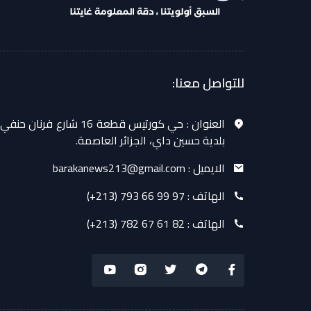
للتواصل معنا:
العنوان :
حي كورتيس قطعة 16 شارع فرنان حنفي
بلدية حسين داي، الجزائر العاصمة.
الايميل :
barakanews213@gmail.com
الهاتف :
(+213) 793 66 99 97
الهاتف :
(+213) 782 67 61 82