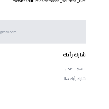
servicesculture.dz/demande_soutient_livre/
gmail.com
شارك رأيك