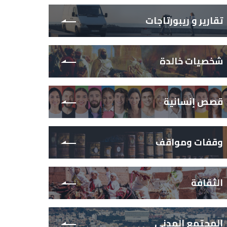
تقارير و ريبورتاجات
شخصيات خالدة
قصص إنسانية
وقفات ومواقف
الثقافة
المجتمع المدني