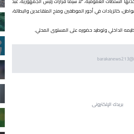
ذتها السلطات العمومية، "لا سيما قرارات رئيس الجمهورية، عبد
لمواطن، كالزيادات في أجور الموظفين ومنح المتقاعدين والبطالة،
تنظيمه الداخلي وتوطيد حضوره على المستوى المحلي.
barakanews213@