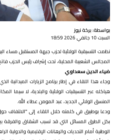
بواسطة: بركة نيوز
السبت 10 جانفي 2026 18:59
نظمت التنسيقية الولائية لحزب جبهة المستقبل مساء اليوم
المجالس الشعبية المحلية، تحت إشراف رئيس الحزب فاتح
ضياء الدين سعداوي
وجاء هذا اللقاء في إطار برنامج الزيارات الميدانية ا
هياكله عبر التنسيقيات الولائية والبلدية، لا سيما الم
المنسق الولائي الجديد، عبد المومن عطاء الله.
ودعا بوطبيق في كلمته خلال اللقاء إلى "الالتفاف حول 
بكل الطرق المسائل التي قد تسبب الشقاق والفرقة بين 
الوطنية أمام التحديات والرهانات الإقليمية والدولية الراه