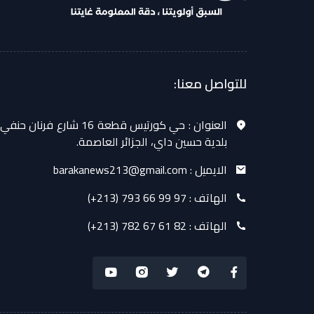
للتواصل معنا:
العنوان :
حي كورتيس قطعة 16 شارع فرنان حنفي
بلدية حسين داي، الجزائر العاصمة.
الايميل :
barakanews213@gmail.com
الهاتف :
(+213) 793 66 99 97
الهاتف :
(+213) 782 67 61 82