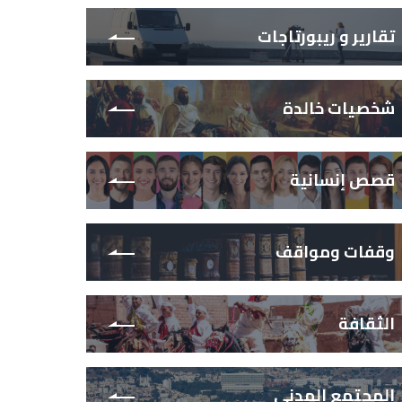
تقارير و ريبورتاجات
شخصيات خالدة
قصص إنسانية
وقفات ومواقف
الثقافة
المجتمع المدني