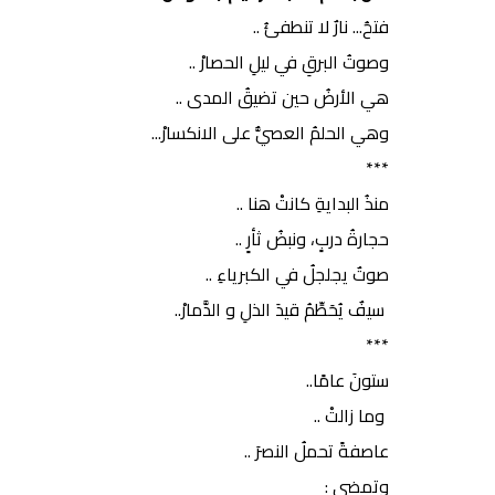
فتحُ... نارٌ لا تنطفئُ ..
وصوتُ البرقِ في ليلِ الحصارْ ..
هي الأرضُ حين تضيقُ المدى ..
وهي الحلمُ العصيُّ على الانكسارْ...
***
منذُ البدايةِ كانتْ هنا ..
حجارةُ دربٍ، ونبضُ ثأرٍ ..
صوتٌ يجلجلُ في الكبرياءِ ..
سيفٌ يُحَطِّمُ قيدَ الذلِ و الدَّمارْ..
***
ستونَ عامًا..
وما زالتْ ..
عاصفةً تحملُ النصرَ ..
وتمضي :