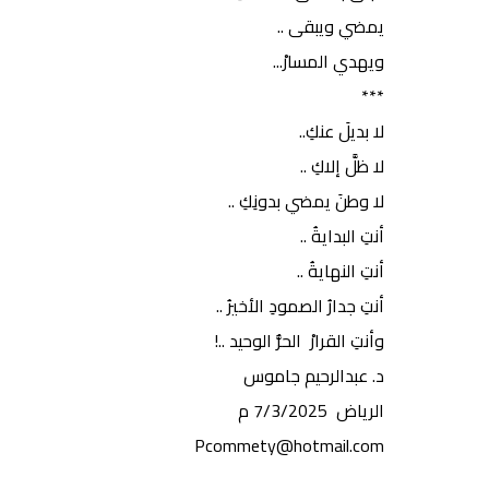
يمضي ويبقى ..
ويهدي المسارْ...
***
لا بديلَ عنكِ..
لا ظلَّ إلاكِ ..
لا وطنَ يمضي بدونِكِ ..
أنتِ البدايةُ ..
أنتِ النهايةُ ..
أنتِ جدارُ الصمودِ الأخيرُ ..
وأنتِ القرارْ الحرُّ الوحيد ..!
د. عبدالرحيم جاموس
الرياض 7/3/2025 م
Pcommety@hotmail.com