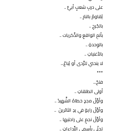
على دربِ شعبٍ أبيٍّ ..
يُقاومُ بالنارِ ..
بالجُرحِ ..
بألمِ الواقعِ والذِّكريات ..
بالوِحدةِ ..
بالأغنياتِ ..
لا ينحني للرَّدى أو يُباعْ...
***
فتحُ...
أولى الطلقاتِ ..
وأوَّلُ مجدٍ خطاهُ الشَّهيدُ ..
وأوَّلُ رايةٍ في يدِ الثائرينَ ..
وأوَّلُ نجمٍ على راحتيها ..
تجلّى بأسمى النِّداءاتِ ..