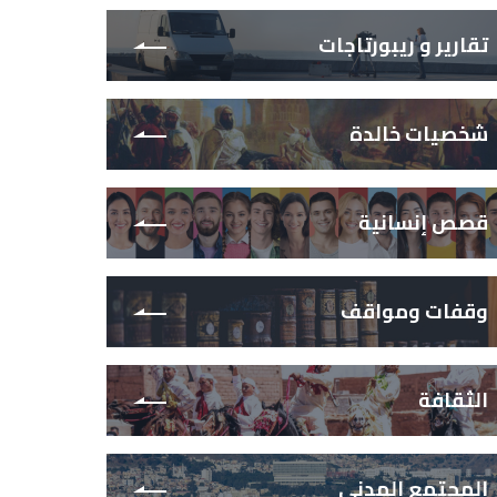
تقارير و ريبورتاجات
شخصيات خالدة
قصص إنسانية
وقفات ومواقف
الثقافة
المجتمع المدني