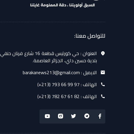
للتواصل معنا:
العنوان :
حي كورتيس قطعة 16 شارع فرنان حنفي
بلدية حسين داي، الجزائر العاصمة.
الايميل :
barakanews213@gmail.com
الهاتف :
(+213) 793 66 99 97
الهاتف :
(+213) 782 67 61 82