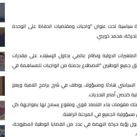
ة سياسية تحت عنوان "واجبات ومقتضيات الحفاظ على الوحدة
للحركة، محمد ذويبي.
متغيرات الدولية ونظام عالمي يحاول الإستيلاء على مقدرات
تق جميع الوطنيين "الاضطلاع بجملة من الواجبات للمساهمة في
لسياسي هادئا ومسؤولا، يوظف في شرح برامج التنمية ويعزز
ية كحصن أمام التحديات.
 "تملك مقومات بناء اقتصاد قوي ومتنوع يسمح لها بمواجهة كل
 مسؤولية الجميع في المرحلة الراهنة.
ول رؤية حركة النهضة في عدد من القضايا الوطنية المطروحة،