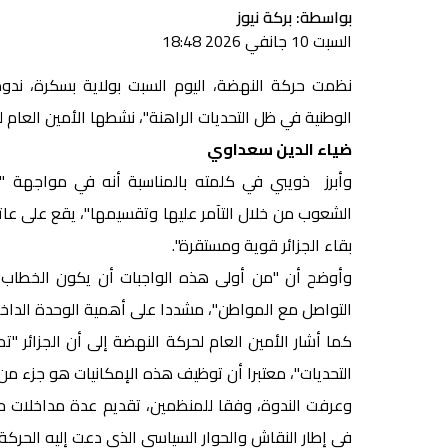
بواسطة: بركة نيوز
السبت 10 جانفي 2026 18:48
نظمت حركة النهضة، اليوم السبت بولاية بسكرة، ندو
الوطنية في ظل التحديات الراهنة"، نشطها الأمين العام 
ضياء الدين سعداوي
وأبرز ذويبي في كلمته بالمناسبة أنه في مواجهة "ال
الشعوب من خلال التآمر عليها وتقسيمها"، يقع على عا
بقاء الجزائر قوية ومستقرة".
وأوضح أن "من أولى هذه الواجبات أن يكون الخطاب ا
التواصل مع المواطن"، مشددا على أهمية الوحدة الداخل
كما أشار الأمين العام لحركة النهضة إلى أن الجزائر
التحديات"، معتبرا أن توظيف هذه الإمكانيات هو جزء من
وعرفت الندوة، وفقا للمنظمين، تقديم عدة مداخلات ح
في إطار النقاش والحوار السياسي الذي دعت إليه الحركة.