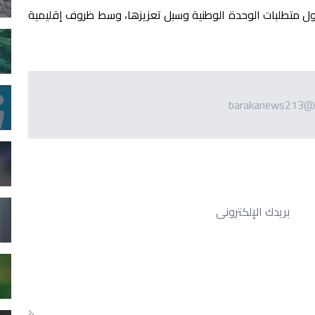
حول متطلبات الوحدة الوطنية وسبل تعزيزها، وسط ظروف إقليمية
barakanews213@