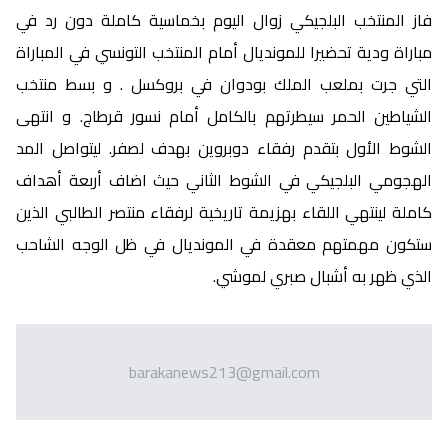
فاز المنتخب البلجيكي زوال اليوم بخماسية كاملة دون رد في
مباراة ودية تحضيرا للمونديال أمام المنتخب التونسي في المباراة
التي جرت بملعب الملك بودوان في بروكسل . و بسط منتخب
الشياطين الحمر سيطرتهم بالكامل أمام نسور قرطاج. و انتهى
الشوط الأول بتقدم رفقاء دوبروين بهدف لصفر. ليتواصل المد
الهجومي البلجيكي في الشوط الثاني حيث اضاف أربعة أهداف
كاملة لينتهي اللقاء بهزيمة تاريخية لرفقاء منتصر الطالبي الذين
ستكون مهمتهم معقدة في المونديال في ظل الوجه الشاحب
الذي ظهر به أشبال صبري لموشي.
barakanews213@gmail.com