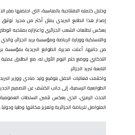
وخلال كلمته الافتتاحية بالمناسبة، التي احتضنها مقر الاتحا
يعكس تطلعات الشعب الجزائري واعتزازه بمنتخبه الوطني،
واللاسلكية ووزارة الرياضة ومؤسسة بريد الجزائر، والذي 
من جانبها، أعلنت مديرة الطوابع البريدية بمؤسسة بري
التذكاري ووضع ختم اليوم الأول له، مع انطلاق عملية 
التابعة لبريد الجزائر.
واختتمت فعاليات الحفل بتوقيع وليد صادي ووزير البريد
الطوابعية الرسمية، إلى جانب الكشف عن التصميم الجديد 
الحدث الرمزي، الذي يعكس تثمين السلطات العمومية 
المتواصل للرياضة الجزائرية وتعزيز مكانتها وطنيا ودوليا.