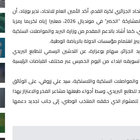
د الجزائري لكرة القدم، أكد الأمين العام للاتحاد، نذير بوزناد، أن
إصدار هذا الطابع البريدي يمثل أكثر من مجرد توثيق لمشاركة “الخضر” في مونديال 2026، معتبرا إياه تكريما رمزيا
 كما أشاد بالدعم المقدم من وزارة البريد والمواصلات السلكية
يبرز اهتمام مؤسسات الدولة بالرياضة الوطنية.
د الجزائر، سهام بوعزارة، عن التدشين الرسمي للطابع البريدي
تسويقه ابتداء من اليوم الخميس عبر مختلف القباضات الرئيسية
 والمواصلات السلكية واللاسلكية، سيد علي زروقي، على الوثائق
للطابع البريدي، وسط أجواء طبعتها مشاعر الفخر والاعتزاز بهذا
للمشوار الذي حققه المنتخب الوطني، إلى جانب تجديد دعمها