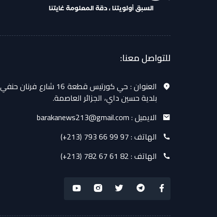
للتواصل معنا:
العنوان :
حي كورتيس قطعة 16 شارع فرنان حنفي
بلدية حسين داي، الجزائر العاصمة.
الايميل :
barakanews213@gmail.com
الهاتف :
(+213) 793 66 99 97
الهاتف :
(+213) 782 67 61 82