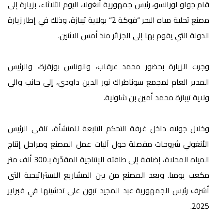
قام جواو لورانسو، رئيس جمهورية أنغولا، اليوم الثلاثاء، بزيارة إلى
مصنع تحلية مياه البحر “فوكة 2” بولاية تيبازة، وذلك في إطار زيارة
الدولة التي يقوم بها إلى الجزائر منذ أمس الاثنين.
وجرت الزيارة بحضور محمد عرقاب، والوناس بوزقزة، والرئيس
المدير العام لمجمع سوناطراك نور الدين داودي، إلى جانب والي
ولاية تيبازة محمد أمين بن شاولية.
وخلال جولته داخل غرفة التحكم التابعة للمنشأة، تلقى الرئيس
الأنغولي شروحات مفصلة حول آليات عمل المصنع ومراحل إنتاج
المياه المحلاة، إضافة إلى طاقته الإنتاجية المقدّرة بـ300 ألف متر
مكعب يوميا. ويعد المصنع من بين المشاريع الاستراتيجية التي
أشرف رئيس الجمهورية عبد المجيد تبون على تدشينها في فبراير
2025.