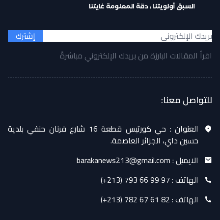
إشترك
اقرأ المقالات البارزة من بريدك الإلكتروني مباشرةً
للتواصل معنا:
العنوان :
حي كورتيس قطعة 16 شارع فرنان حنفي بلدية
حسين داي، الجزائر العاصمة.
الايميل :
barakanews213@gmail.com
الهاتف :
(+213) 793 66 99 97
الهاتف :
(+213) 782 67 61 82