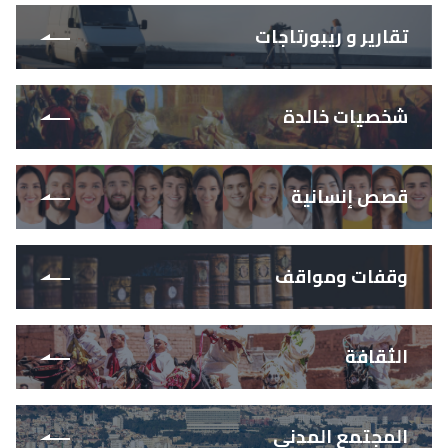
تقارير و ريبورتاجات
شخصيات خالدة
قصص إنسانية
وقفات ومواقف
الثقافة
المجتمع المدني